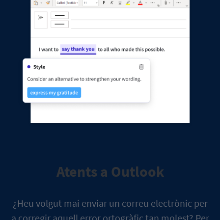
Atents a Outlook
¿Heu volgut mai enviar un correu electrònic per
a corregir aquell error ortogràfic tan molest? Per