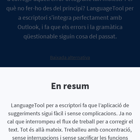
què no fer-ho des del principi? LanguageTool per
a escriptori s’integra perfectament amb
Outlook, i fa que els errors i la gramàtica
qüestionable siguin cosa del passat.
Baixada alternativa
En resum
LanguageTool per a escriptori fa que l’aplicació de
suggeriments sigui fàcil i sense complicacions. Ja no
cal que interrompeu el flux de treball per a corregir el
text. Tot és allà mateix. Treballeu amb concentració,
sense interrupcions i sense sacrificar les funcions