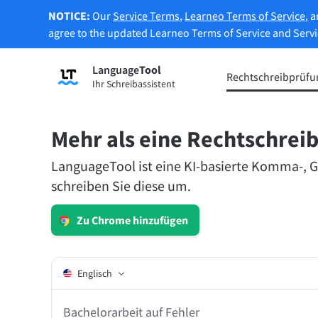
NOTICE:
Our
Service Terms
,
Learneo Terms of Service
, 
agree to the updated Learneo Terms of Service and Serv
Language
Tool
Registrieren
Rechtschreibprüfu
Ihr Schreibassistent
Grammatikprüfung
Texte
Überprüft Ihren Text auf
Erlaub
Grammatikfehler und hilft Ihnen dabei,
Belieb
Mehr als eine Rechtschrei
den richtigen Ton zu finden.
LanguageTool ist eine KI-basierte Komma-, G
schreiben Sie diese um.
Rechtschreibprüfung ausprobieren
Textum
Zu Chrome hinzufügen
Apps & Add-ons
Überprüft Ihren Text auf Grammatikfehler und hi
Englisch
Browser-Add-ons
Erwei
Bachelorarbeit auf Fehler überprüfen …