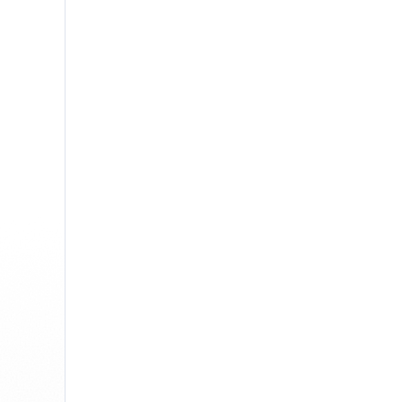
Chrome
Gm
Edge
Ap
Firefox
Th
Safari
Opera
Für Unternehmen
API
Blog
Jobs
Hilfe