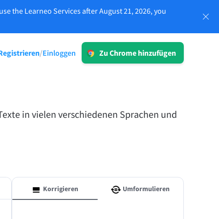
use the Learneo Services after August 21, 2026, you
Einloggen
Registrieren
Einloggen
/
Zu Chrome hinzufügen
ken
LT für Unternehmen
Entdecken Sie unsere DSGVO-
n und
konformen Lösungen, die eine
fehlerfreie Kommunikation sowie eine
Texte in vielen verschiedenen Sprachen und
konsistente Markensprache
gewährleisten.
lten
Mehr lesen
Korrigieren
Umformulieren
Apps