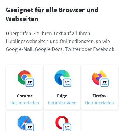
LibreOffice
API
Geeignet für alle Browser und
Blog
Webseiten
Jobs
Überprüfen Sie Ihren Text auf all Ihren
Hilfe
Lieblingswebseiten und Onlinediensten, so wie
Datenschutz
Google-Mail, Google Docs, Twitter oder Facebook.
AGB
Impressum
Chrome
Edge
Firefox
Herunterladen
Herunterladen
Herunterladen