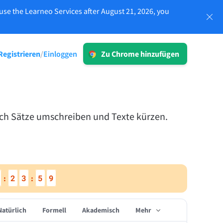
use the Learneo Services after August 21, 2026, you
Einloggen
Registrieren
Einloggen
/
Zu Chrome hinzufügen
ken
LT für Unternehmen
Entdecken Sie unsere DSGVO-
konformen Lösungen, die eine
fehlerfreie Kommunikation sowie eine
n und
ich Sätze umschreiben und Texte kürzen.
konsistente Markensprache
gewährleisten.
lten
Mehr lesen
2
3
5
8
:
:
Natürlich
Formell
Akademisch
Mehr
Apps