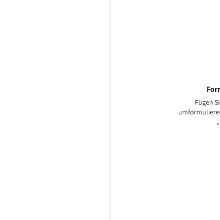
For
Fügen Sie
umformulieren
„