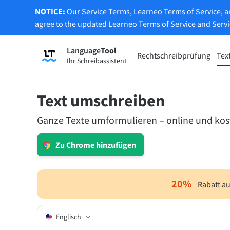
NOTICE:
Our
Service Terms
,
Learneo Terms of Service
, 
agree to the updated Learneo Terms of Service and Serv
Language
Tool
Registrieren
Rechtschreibprüfung
Tex
Ihr Schreibassistent
Grammatikprüfung
Texte
Überprüft Ihren Text auf
Erlaub
Grammatikfehler und hilft Ihnen dabei,
Belieb
Text umschreiben
den richtigen Ton zu finden.
Ganze Texte umformulieren – online und kost
Rechtschreibprüfung ausprobieren
Textum
Zu Chrome hinzufügen
Apps & Add-ons
20
%
Rabatt au
Überprüft Ihren Text auf Grammatikfehler und hi
Englisch
Browser-Add-ons
Erwei