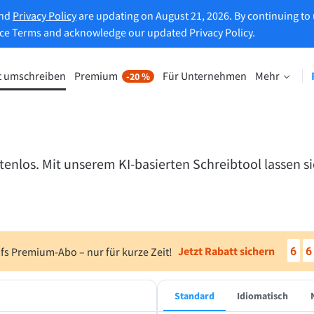
and
Privacy Policy
are updating on August 21, 2026. By continuing to 
ice Terms and acknowledge our updated Privacy Policy.
t umschreiben
Premium
Für Unternehmen
Mehr
-20 %
 umformulieren
Alle Premiumfunktionen entdec
t es Ihnen, jeden Satz nach
-20 %
en umzuschreiben.
Profitieren Sie von den Vorteilen
unbegrenzter Umformulierunge
enlos. Mit unserem KI-basierten Schreibtool lassen s
weiterer Funktionen.
schreiber ausprobieren
Alle Premiumfunktionen freischa
6
6
Jetzt Rabatt sichern
fs Premium-Abo – nur für kurze Zeit!
lft Ihnen dabei, den richtigen Ton zu finden.
Standard
Idiomatisch
terungen für E-Mail-Programme
Office-Erweiterungen