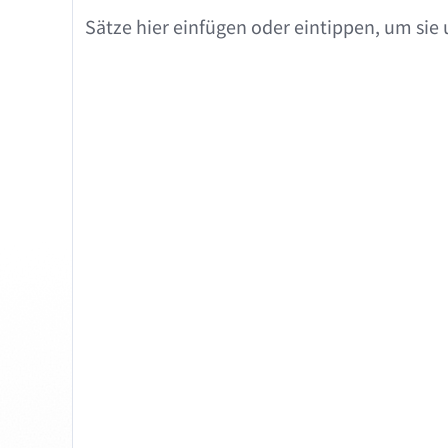
Chrome
Gm
Sätze hier einfügen oder eintippen, um si
Edge
Ap
Firefox
Th
Safari
Opera
Für Unternehmen
API
Blog
Jobs
Hilfe