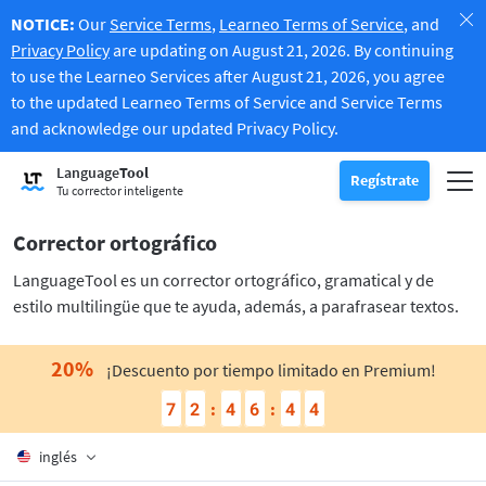
NOTICE:
Our
Service Terms
,
Learneo Terms of Service
, and
Privacy Policy
are updating on August 21, 2026. By continuing
to use the Learneo Services after August 21, 2026, you agree
to the updated Learneo Terms of Service and Service Terms
and acknowledge our updated Privacy Policy.
Prueba el corrector ortográfico
Language
Tool
Corrector gramatical
Regístrate
Corrige tu texto para encontrar errores gramaticales y para ayuda
Alte
Registro
Inicio de sesión
Tu corrector inteligente
Prueba el parafraseador
Parafraseador de textos
Te permite parafrasear cualquier oración según tu gusto
Corrector ortográfico
Consigue todas las funcionalidades Premium
Premium
-20 %
LanguageTool es un corrector ortográfico, gramatical y de
Benefíciate de la opción de parafrasear oraciones sin límite y de 
Descubre nuestra cuenta Premium
-20 %
estilo multilingüe que te ayuda, además, a parafrasear textos.
Leer más
LT para empresas
Descubre nuestras soluciones conformes con el Reglamento Genera
Aplicaciones y complementos
Corrige tu texto para encontrar errores gramaticales y para ayudar
20
%
Complementos de navegador
¡Descuento por tiempo limitado en Premium!
Botón submenú
7
2
4
6
4
3
:
:
Chrome
Extensiones de correo electrónico
Botón submenú
inglés
Edge
Gmail
Extensiones de Office
Botón submenú