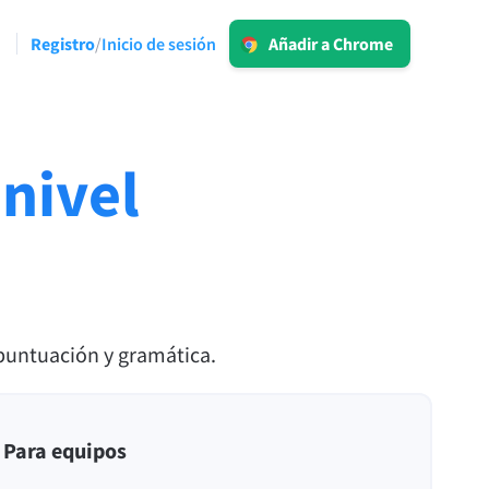
Inicio de sesión
Registro
Inicio de sesión
/
Añadir a Chrome
um
LT para empresas
rasear
Descubre nuestras soluciones
uchas
conformes con el Reglamento General
de Protección de Datos (RGPD o las
 nivel
siglas en inglés GDPR) para garantizar
una comunicación sin errores y una voz
es
coherente para tu marca o negocio.
Leer más
 puntuación y gramática.
Aplicaciones
Para equipos
macOS