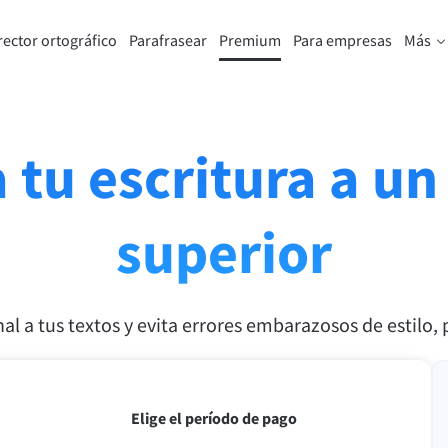
rector ortográfico
Parafrasear
Premium
Para empresas
Más
aseador de textos
Descubre nuestra cuenta Premi
mite parafrasear cualquier
Benefíciate de la opción de paraf
n según tu gusto
oraciones sin límite y de otras m
ventajas.
 tu escritura a un
Consigue todas las funcionalidad
superior
 el parafraseador
Premium
al a tus textos y evita errores embarazosos de estilo,
icales y para ayudarte a usar el tono adecuado
iones de correo electrónico
Extensiones de Office
ail
Google Docs
Elige el período de pago