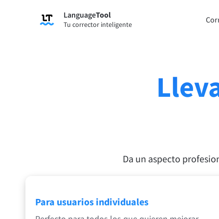
Language
Tool
Registro
Cor
Tu corrector inteligente
Corrector gramatical
Parafr
Corrige tu texto para encontrar errores
Te per
gramaticales y para ayudarte a usar el
oració
tono adecuado
Lleva
Prueba el corrector ortográfico
Prueba
Aplicaciones y complementos
Da un aspecto profesion
Corrige tu texto para encontrar errores gramat
Complementos de navegador
Extens
Para usuarios individuales
Chrome
Gm
Perfecto para todos los que quieren mejorar