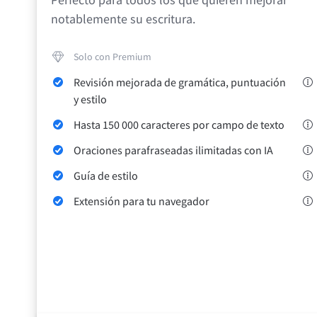
Edge
Ap
notablemente su escritura.
Firefox
Th
Solo con Premium
Safari
Revisión mejorada de gramática, puntuación
Opera
y estilo
Hasta 150 000 caracteres por campo de texto
Para empresas
API de revisión
Blog
Empleo
Ayuda
Oraciones parafraseadas ilimitadas con IA
Guía de estilo
Extensión para tu navegador