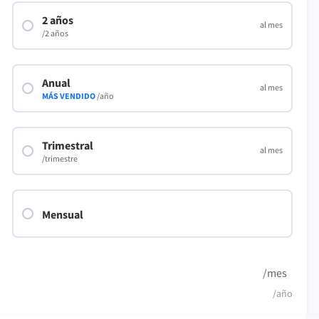
ple Mail
Word
2 años
al mes
underbird
Apple Pages
/2 años
LibreOffice
Anual
al mes
MÁS VENDIDO
/año
Trimestral
al mes
/trimestre
Mensual
/mes
/año