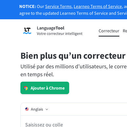
NOTICE:
Our
Service Terms
,
Learneo Terms of Service
, 
agree to the updated Learneo Terms of Service and Serv
Language
Tool
S’enregistrer
Correcteur
R
Votre correcteur intelligent
Correcteur de grammaire
Reform
Corrige les fautes de grammaire de vos
Reform
textes et vous aide à définir le ton de vos
vos be
Bien plus qu’un correcteu
écrits.
Utilisé par des millions d’utilisateurs, le c
Je découvre le correcteur
Je déc
en temps réel.
d’orthographe
texte
Ajouter à Chrome
Applis & Modules
Corrige les fautes de grammaire de vos textes et 
Anglais
Extension navigateur
Extens
Saisissez ou collez vo