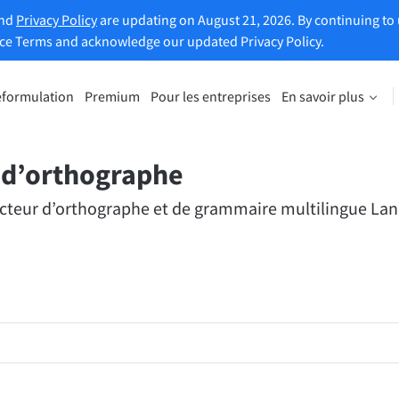
and
Privacy Policy
are updating on August 21, 2026. By continuing to 
ice Terms and acknowledge our updated Privacy Policy.
eformulation
Premium
Pour les entreprises
En savoir plus
uler un texte
Découvrir la version Premium
ule vos phrases en fonction de
Avantages de la reformulation ill
soins.
et bien plus encore
r d’orthographe
orrecteur d’orthographe et de grammaire multilingue L
ouvre le reformulateur de
Accéder à toutes les fonctionnali
Premium
vous aide à définir le ton de vos écrits.
ions pour e-mail
Extensions Office