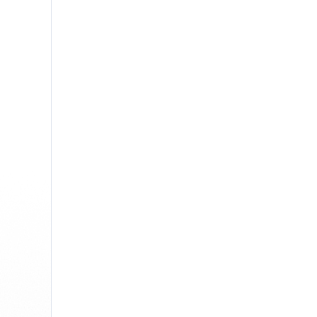
Chrome
Gm
Edge
Ap
Firefox
Th
Safari
Opera
Pour les Entreprises
API de correction
Blog
Recruteme