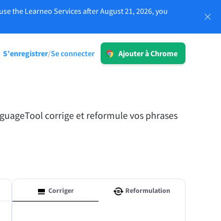
use the Learneo Services after August 21, 2026, you
Se connecter
S’enregistrer
Se connecter
/
Ajouter à Chrome
LT pour les entreprises
imitée
Découvrez sans plus attendre nos outils
conformes au RGPD afin de garantir une
communication claire et sans erreurs,
anguageTool corrige et reformule vos phrases
ainsi qu’une image de marque
tés
impactante.
En savoir plus
Corriger
Reformulation
Applications