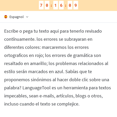
Firefox
Outlook
7
0
1
6
0
8
:
:
BETA
Google Docs
Applications
Sous-menu
Safari
Apple Mail
Word
Espagnol
macOS
En savoir plus
Opera
Thunderbird
Apple Pages
Windows
Pour les Entreprises
Escribe o pega tu texto aqui para tenerlo revisado
LibreOffice
contínuamente. los errores se subrayaran en
API de correction
diferentes colores: marcaremos los errores
Blog
ortograficos en rojo; los errores de gramática son
Recrutement
resaltado en amarillo; los problemas relacionados al
Aide
estilo serán marcados en azul. Sabías que te
Politique de confidentialité
proponemos sinónimos al hacer doble clic sobre una
palabra? LanguageTool es un herramienta para textos
Conditions générales
impecables, sean e-mails, artículos, blogs o otros,
Mentions légales
incluso cuando el texto se complejice.