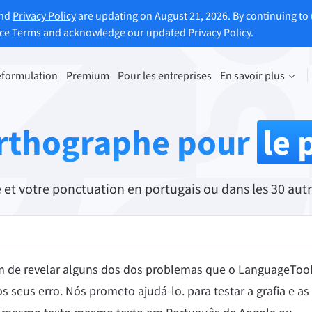
and
Privacy Policy
are updating on August 21, 2026. By continuing to 
ice Terms and acknowledge our updated Privacy Policy.
eformulation
Premium
Pour les entreprises
En savoir plus
uler un texte
Découvrir la version Premium
ule vos phrases en fonction de
Avantages de la reformulation ill
orthographe pour
le 
soins.
et bien plus encore
ouvre le reformulateur de
Accéder à toutes les fonctionnali
et votre ponctuation en portugais ou dans les 30 autr
Premium
vous aide à définir le ton de vos écrits.
afim de revelar alguns dos dos problemas que o LanguageToo
os seus erro. Nós prometo ajudá-lo. para testar a grafia e as
ions pour e-mail
Extensions Office