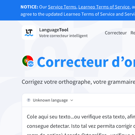
NOTICE:
Our
Service Terms
,
Learneo Terms of Service
, 
agree to the updated Learneo Terms of Service and Serv
Language
Tool
S’enregistrer
Correcteur
R
Votre correcteur intelligent
Correcteur de grammaire
Reform
Corrige les fautes de grammaire de vos
Reform
Correcteur d’
textes et vous aide à définir le ton de vos
vos be
écrits.
Je découvre le correcteur
Je déc
Corrigez votre orthographe, votre grammaire 
d’orthographe
texte
Unknown language
Applis & Modules
Corrige les fautes de grammaire de vos textes et 
Cole aqui seu texto...ou verifique esta texto, 
consegue detectar. Isto tal vez permita corrigir 
Extension navigateur
Extens