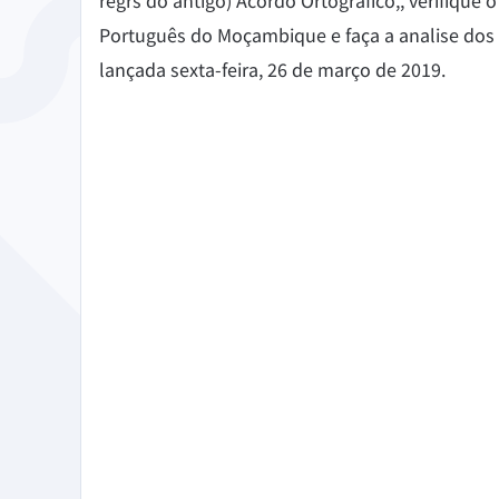
regrs do antigo) Acordo Ortográfico,, verifiq
Chrome
Gm
Português do Moçambique e faça a analise dos r
Edge
Ap
lançada sexta-feira, 26 de março de 2019.
Firefox
Th
Safari
Opera
Pour les Entreprises
API de correction
Blog
Recruteme