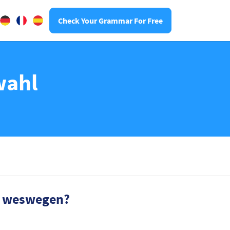
Check Your Grammar For Free
wahl
ie weswegen?