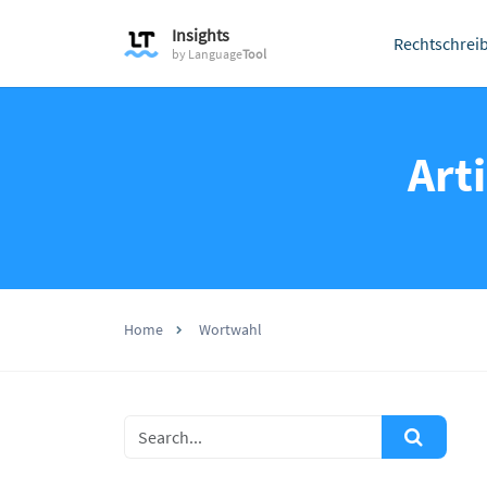
Insights
Rechtschrei
by
Language
Tool
Art
Home
Wortwahl