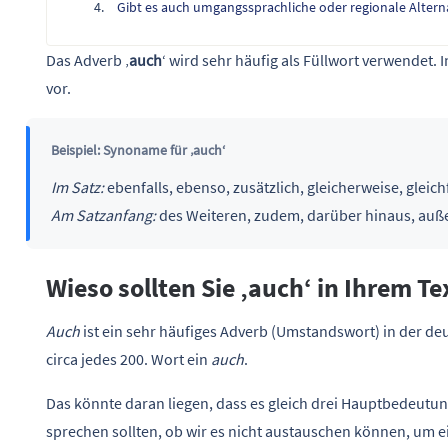
Gibt es auch umgangssprachliche oder regionale Alterna
Das Adverb ‚
auch
‘ wird sehr häufig als Füllwort verwendet. 
vor.
Beispiel: Synoname für ‚auch‘
Im Satz:
ebenfalls, ebenso, zusätzlich, gleicherweise, gleichf
Am Satzanfang:
des Weiteren, zudem, darüber hinaus, au
Wieso sollten Sie ‚auch‘ in Ihrem Te
Auch
ist ein sehr häufiges Adverb (Umstandswort) in der d
circa jedes 200. Wort ein
auch
.
Das könnte daran liegen, dass es gleich drei Hauptbedeutun
sprechen sollten, ob wir es nicht austauschen können, um