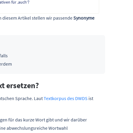
tiven für ‚auch‘?
In diesem Artikel stellen wir passende
Synonyme
alls
ßerdem
xt ersetzen?
eutschen Sprache. Laut
Textkorpus des DWDS
ist
gen für das kurze Wort gibt und wir darüber
 eine abwechslungsreiche Wortwahl