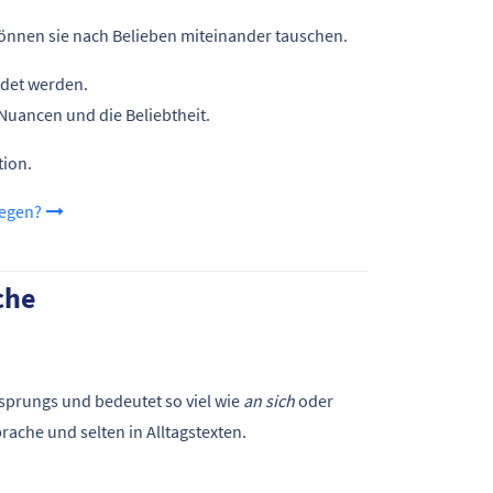
önnen sie nach Belieben miteinander tauschen.
ndet werden.
Nuancen und die Beliebtheit.
tion.
wegen?
che
rsprungs und bedeutet so viel wie
an sich
oder
ache und selten in Alltagstexten.