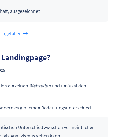
haft, ausgezeichnet
eingefallen
r Landingpage?
025
llen einzelnen
Webseiten
und umfasst den
sondern es gibt einen Bedeutungsunterschied.
antischen Unterschied zwischen vermeintlicher
t als Anglizismus geben kann.