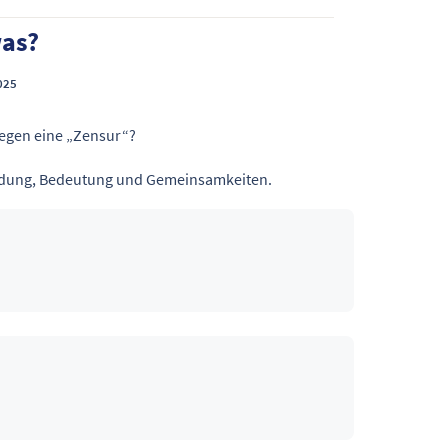
was?
025
gegen eine „Zensur“?
endung, Bedeutung und Gemeinsamkeiten.