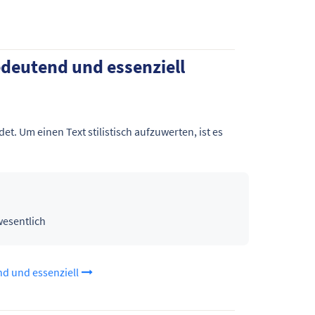
edeutend und essenziell
et. Um einen Text stilistisch aufzuwerten, ist es
wesentlich
nd und essenziell