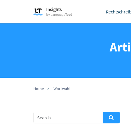
Insights
Rechtschrei
by
Language
Tool
Art
Home
Wortwahl