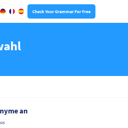
Check Your Grammar For Free
wahl
nonyme an
025