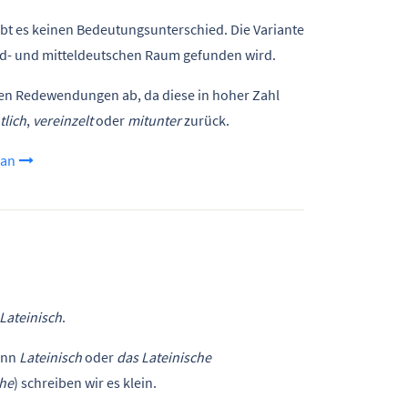
bt es keinen Bedeutungsunterschied. Die Variante
rd- und mitteldeutschen Raum gefunden wird.
den Redewendungen ab, da diese in hoher Zahl
tlich
,
vereinzelt
oder
mitunter
zurück.
 an
Lateinisch
.
ann
Lateinisch
oder
das Lateinische
che
) schreiben wir es klein.