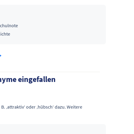
Schulnote
hichte
nyme eingefallen
 B. ‚attraktiv‘ oder ‚hübsch‘ dazu. Weitere