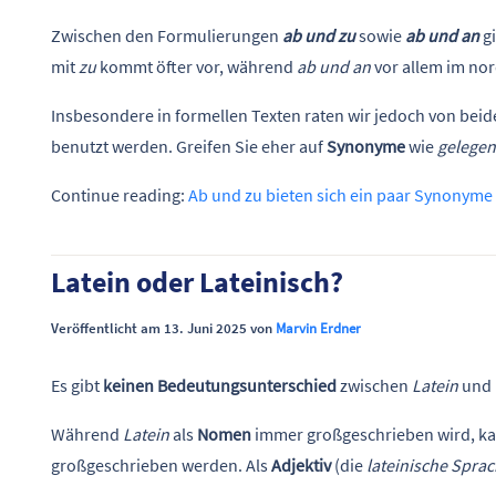
Zwischen den Formulierungen
ab und zu
sowie
ab und an
gi
mit
zu
kommt öfter vor, während
ab und an
vor allem im no
Insbesondere in formellen Texten raten wir jedoch von bei
benutzt werden. Greifen Sie eher auf
Synonyme
wie
gelegen
Continue reading:
Ab und zu bieten sich ein paar Synonyme
Latein oder Lateinisch?
Veröffentlicht am 13. Juni 2025 von
Marvin Erdner
Es gibt
keinen Bedeutungsunterschied
zwischen
Latein
und
Während
Latein
als
Nomen
immer großgeschrieben wird, k
großgeschrieben werden. Als
Adjektiv
(die
lateinische Spra