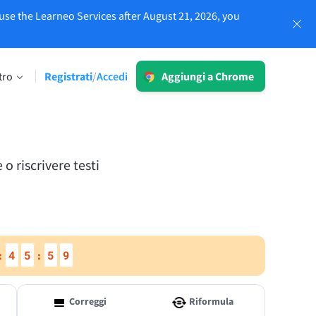
use the Learneo Services after August 21, 2026, you
Accedi
tro
Registrati
Accedi
/
Aggiungi a Chrome
LT per Business
Esplora le nostre soluzioni conformi al
 limiti
GDPR per assicurarti una
comunicazione priva di errori e una
o riscrivere testi
voce del brand omogenea.
Leggi di più
4
5
5
8
:
:
Applicazioni
Correggi
Riformula
macOS