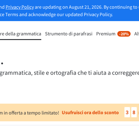
and
Privacy Policy
are updating on August 21, 2026. By continuing to 
ice Terms and acknowledge our updated Privacy Policy.
re della grammatica
Strumento di parafrasi
Premium
Al
-20%
nto di riformulazione
Scopri Premium
-20%
Per Business
mette di riformulare ogni frase
Approfitta di riformulazioni senza
 i tuoi gusti.
.
e molto altro.
ammatica, stile e ortografia che ti aiuta a correggere 
Sblocca tutte le funzionalità
lo Strumento di parafrasi
Premium
 ti aiuta a trovare il tono corretto.
3
8
Usufruisci ora dello sconto
 in offerta a tempo limitato!
ioni per email
Plugin per Office
ail
Google Docs