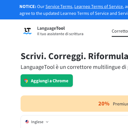
NOTICE:
Our
Service Terms
,
Learneo Terms of Service
, 
agree to the updated Learneo Terms of Service and Serv
Language
Tool
Registrati
Corretto
Il tuo assistente di scrittura
Correttore di grammatica
Strume
Controlla gli errori di grammatica dei
Ti per
tuoi testi e ti aiuta a trovare il tono
secondo
Scrivi. Correggi. Riformula
corretto.
LanguageTool è un correttore multilingue di gr
Prova il Correttore grammaticale
Prova 
Aggiungi a Chrome
App e Componenti aggiuntivi
Controlla gli errori di grammatica dei tuoi testi e
20
%
Premium
Estensioni per browser
Estens
Inglese
Chrome
Gm