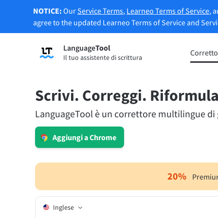
NOTICE:
Our
Service Terms
,
Learneo Terms of Service
, 
agree to the updated Learneo Terms of Service and Serv
Language
Tool
Registrati
Corretto
Il tuo assistente di scrittura
Correttore di grammatica
Strume
Controlla gli errori di grammatica dei
Ti per
tuoi testi e ti aiuta a trovare il tono
secondo
Scrivi. Correggi. Riformula
corretto.
LanguageTool è un correttore multilingue di gr
Prova il Correttore grammaticale
Prova 
Aggiungi a Chrome
App e Componenti aggiuntivi
Controlla gli errori di grammatica dei tuoi testi e
20
%
Premium
Estensioni per browser
Estens
Inglese
Chrome
Gm