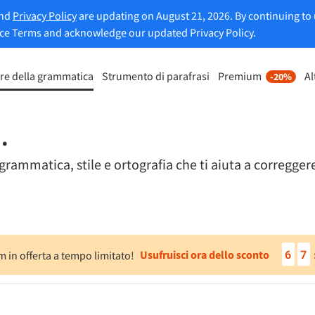
and
Privacy Policy
are updating on August 21, 2026. By continuing to 
ice Terms and acknowledge our updated Privacy Policy.
re della grammatica
Strumento di parafrasi
Premium
Al
-20%
nto di riformulazione
Scopri Premium
-20%
Per Business
mette di riformulare ogni frase
Approfitta di riformulazioni senza
 i tuoi gusti.
.
e molto altro.
ammatica, stile e ortografia che ti aiuta a correggere 
Sblocca tutte le funzionalità
lo Strumento di parafrasi
Premium
 ti aiuta a trovare il tono corretto.
6
7
Usufruisci ora dello sconto
 in offerta a tempo limitato!
ioni per email
Plugin per Office
ail
Google Docs