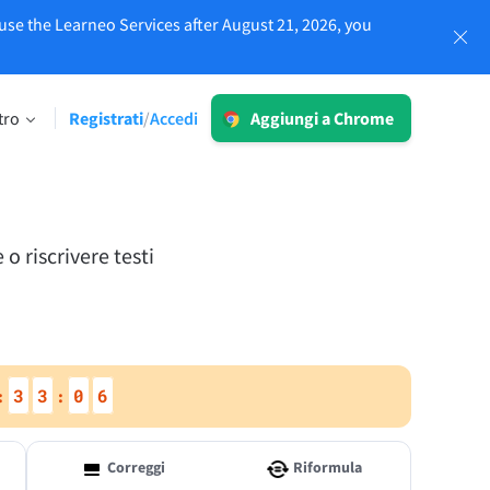
use the Learneo Services after August 21, 2026, you
Accedi
tro
Registrati
Accedi
/
Aggiungi a Chrome
LT per Business
Esplora le nostre soluzioni conformi al
 limiti
GDPR per assicurarti una
comunicazione priva di errori e una
o riscrivere testi
voce del brand omogenea.
Leggi di più
3
3
0
5
:
:
Applicazioni
Correggi
Riformula
macOS