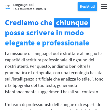
Prova il Correttore grammaticale
Language
Tool
Correttore di grammatica
Registrati
Controlla gli errori di grammatica dei tuoi testi e ti aiuta a trovare 
Abil
Registrati
Accedi
Il tuo assistente di scrittura
Prova lo Strumento di parafrasi
Strumento di riformulazione
Ti permette di riformulare ogni frase secondo i tuoi gusti.
Crediamo che
chiunque
Sblocca tutte le funzionalità Premium
Premium
-20%
Approfitta di riformulazioni senza limiti e molto altro.
Scopri Premium
-20%
possa scrivere in modo
Leggi di più
LT per Business
elegante e professionale
Esplora le nostre soluzioni conformi al GDPR per assicurarti una
App e Componenti aggiuntivi
Controlla gli errori di grammatica dei tuoi testi e ti aiuta a trovare il
Estensioni per browser
Mostra sottomenù
La missione di LanguageTool è sfruttare al meglio le
capacità di scrittura professionale di ognuno dei
Chrome
Estensioni per email
Mostra sottomenù
nostri utenti. Per questo, andiamo ben oltre la
Edge
Gmail
Plugin per Office
grammatica e l'ortografia, con una tecnologia basata
Mostra sottomenù
sull'intelligenza artificiale che analizza lo stile, il tono
Firefox
Outlook
BETA
Google Docs
Applicazioni
Mostra sottomenù
e la tipografia del tuo testo, generando
Safari
Apple Mail
istantaneamente suggerimenti basati sul contesto.
Word
macOS
Altro
Opera
Thunderbird
Apple Pages
Windows
Un team di professionisti delle lingue e di esperti di
Per le aziende