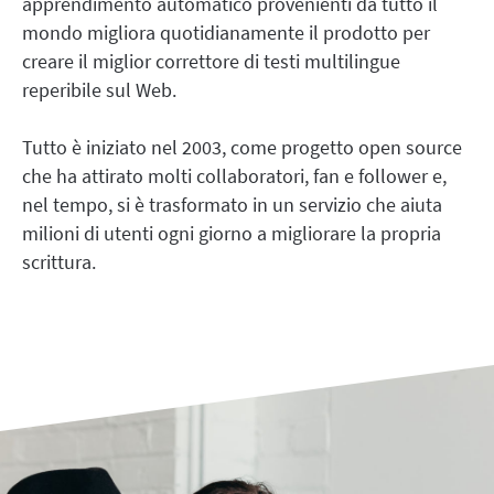
apprendimento automatico provenienti da tutto il
LibreOffice
API di revisione
mondo migliora quotidianamente il prodotto per
Blog
creare il miglior correttore di testi multilingue
reperibile sul Web.
Opportunità di lavoro
Aiuto
Tutto è iniziato nel 2003, come progetto open source
che ha attirato molti collaboratori, fan e follower e,
Privacy
nel tempo, si è trasformato in un servizio che aiuta
Termini e condizioni
milioni di utenti ogni giorno a migliorare la propria
Imprint
scrittura.