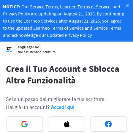
NOTICE:
Our
Service Terms
,
Learneo Terms of Service
, and
Privacy Policy
are updating on August 21, 2026. By continuing
to use the Learneo Services after August 21, 2026, you agree
to the updated Learneo Terms of Service and Service Terms
and acknowledge our updated Privacy Policy.
Language
Tool
Il tuo assistente di scrittura
Crea il Tuo Account e Sblocca
Altre Funzionalità
Sei a un passo dal migliorare la tua scrittura.
Hai già un account?
Accedi qui