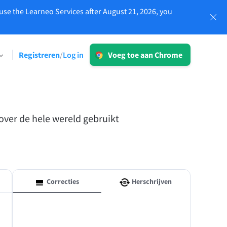
use the Learneo Services after August 21, 2026, you
Log in
Registreren
Log in
/
Voeg toe aan Chrome
LT voor ondernemingen
Verken onze GDPR-conforme
.
oplossingen voor foutloze
communicatie en een consistente
ver de hele wereld gebruikt
merkstem.
Lees meer
Correcties
Herschrijven
Apps
macOS