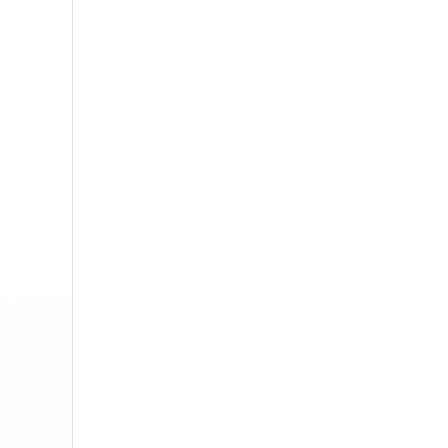
Edge
Ap
Firefox
Th
Safari
Opera
Voor bedrijven
API voor proeflezen
Blog
Carrières
Hulp