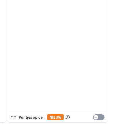
Puntjes op de i
NIEUW