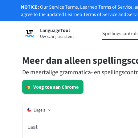
NOTICE:
Our
Service Terms
,
Learneo Terms of Service
, 
agree to the updated Learneo Terms of Service and Serv
Language
Tool
Registreren
Spellingscontrol
Uw schrijfassistent
Grammaticacontrole
Hersch
Controleert uw tekst op
Hierme
grammaticafouten en helpt de juiste
hersch
Meer dan alleen spellingsc
toon te vinden.
De meertalige grammatica- en spellingscont
Probeer de Spellingscontrole
Probee
Voeg toe aan Chrome
Extensies
Engels
Controleert uw tekst op grammaticafouten en he
Extensies voor browsers
E-mail
Herformuleer uw tekst...
Chrome
Gm