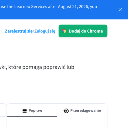
use the Learneo Services after August 21, 2026, you
Zaloguj się
Zarejestruj się
Zaloguj się
/
Dodaj do Chrome
LT dla biznesu
iwości
Poznaj nasze rozwiązania zgodne z
RODO, aby zapewnić bezbłędną
komunikację i spójny przekaz marki.
tyki, które pomaga poprawić lub
mium
Czytaj więcej
Popraw
Przeredagowanie
Aplikacje
macOS