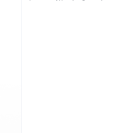
Edge
Ap
Firefox
Th
Safari
Opera
Dla firm
API do korekty
Blog
Kariera
Pomoc