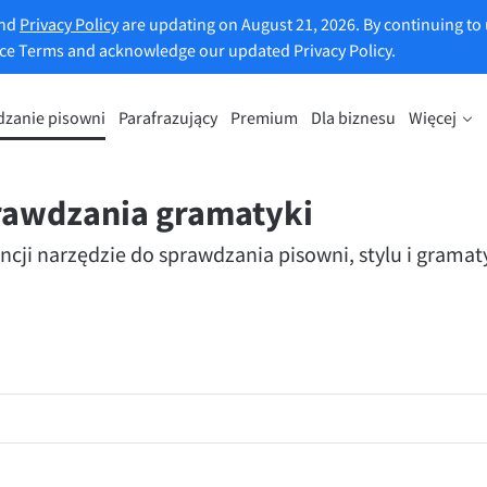
and
Privacy Policy
are updating on August 21, 2026. By continuing to 
ice Terms and acknowledge our updated Privacy Policy.
zanie pisowni
Parafrazujący
Premium
Dla biznesu
Więcej
zie do parafrazowania
Odkryj Premium
a sparafrazować dowolne zdanie
Korzystaj z nieograniczonej możl
g własnych upodobań.
parafrazowania i nie tylko.
prawdzania gramatyki
ncji narzędzie do sprawdzania pisowni, stylu i grama
uj narzędzie do parafrazy
Odblokuj wszystkie funkcje Pre
ch i pomaga znaleźć odpowiedni ton.
i do poczty e-mail
Wtyczki pakietu Office
ail
Google Docs