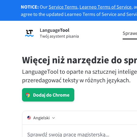
NOTICE:
Our
Service Terms
,
Learneo Terms of Service
, 
agree to the updated Learneo Terms of Service and Serv
Language
Tool
Zarejestruj się
Sprawd
Twój asystent pisania
Sprawdzanie gramatyki
Narzęd
Sprawdza tekst pod kątem błędów
Pozwal
gramatycznych i pomaga znaleźć
wedłu
Więcej niż narzędzie do s
odpowiedni ton.
LanguageTool to oparte na sztucznej intelige
Wypróbuj narzędzie do sprawdzania
gramatyki
Wyprób
przeredagować teksty w różnych językach.
Dodaj do Chrome
Aplikacje i dodatki
Sprawdza tekst pod kątem błędów gramatyczny
Angielski
Dodatki do przeglądarki
Dodatk
Chrome
Gm
Sprawdź swoją pracę magisterską...