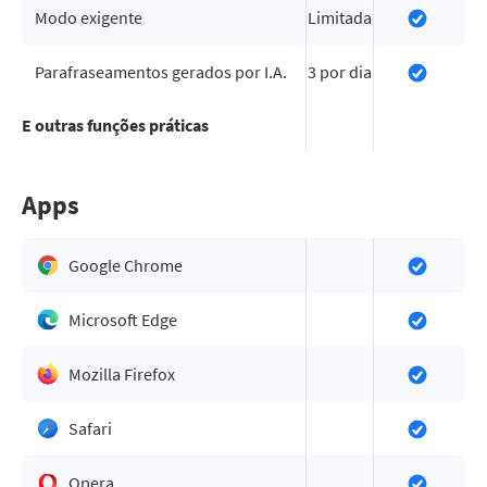
Modo exigente
Limitada
Parafraseamentos gerados por I.A.
3 por dia
E outras funções práticas
Apps
Google Chrome
Microsoft Edge
Mozilla Firefox
Safari
Opera