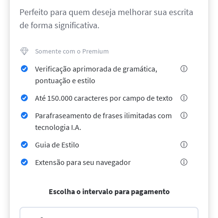
LibreOffice
API de revisão
Perfeito para quem deseja melhorar sua escrita
Blog
de forma significativa.
Vagas
Somente com o Premium
Ajuda
Verificação aprimorada de gramática,
Privacidade
pontuação e estilo
Termos e Condições
Até 150.000 caracteres por campo de texto
Imprimir
Parafraseamento de frases ilimitadas com
tecnologia I.A.
Guia de Estilo
Extensão para seu navegador
Escolha o intervalo para pagamento