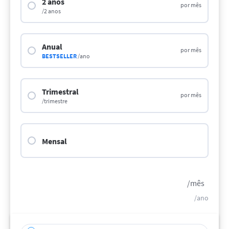
2 anos
por mês
/2 anos
Anual
por mês
BESTSELLER
/ano
Trimestral
por mês
/trimestre
Mensal
/mês
/ano