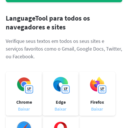
LibreOffice
API de revisão
Blog
LanguageTool para todos os
Vagas
navegadores e sites
Ajuda
Verifique seus textos em todos os seus sites e
Privacidade
serviços favoritos como o Gmail, Google Docs, Twitter,
ou Facebook.
Termos e Condições
Imprimir
Chrome
Edge
Firefox
Baixar
Baixar
Baixar