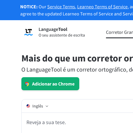
NOTICE:
Our
Service Terms
,
Learneo Terms of Service
, 
agree to the updated Learneo Terms of Service and Serv
Language
Tool
Registar
Corretor Gra
O seu assistente de escrita
Corretor gramatical
Ferram
Verifica erros gramaticais e ajuda a
Permit
encontrar o tom certo para o seu texto.
forma 
Mais do que um corretor or
O LanguageTool é um corretor ortográfico, de 
Experi
Experimente o verificador gramatical
paraf
Adicionar ao Chrome
Aplicações e suplementos
Inglês
Verifica erros gramaticais e ajuda a encontrar o
Suplementos do browser
Suple
Reveja a sua tese...
Chrome
Gm