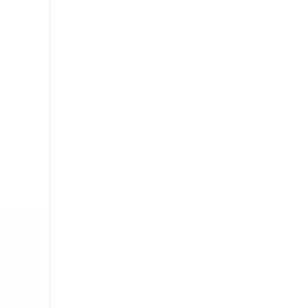
Edge
Ap
Firefox
Th
Safari
Opera
Para Empresas
API de Revisão
Blog
Carreiras
Ajuda