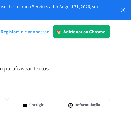
use the Learneo Services after August 21, 2026, you
Iniciar a sessão
Registar
Iniciar a sessão
/
Adicionar ao Chrome
LT para empresas
adas e
Explore as nossas soluções em
conformidade com o RGPD para
garantir uma comunicação sem erros e
u parafrasear textos
uma voz de marca consistente.
Ler mais
Corrigir
Reformulação
Aplicações
macOS