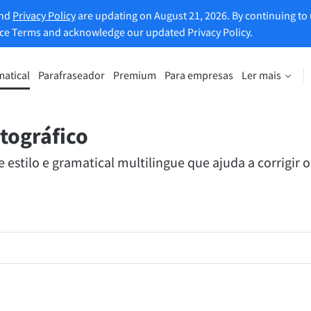
and
Privacy Policy
are updating on August 21, 2026. By continuing to 
ice Terms and acknowledge our updated Privacy Policy.
matical
Parafraseador
Premium
Para empresas
Ler mais
enta de reformulação
Descubra a versão Premium
e parafrasear qualquer frase da
Beneficie de reformulações ilimit
que preferir.
muito mais.
tográfico
estilo e gramatical multilingue que ajuda a corrigir o
mente a ferramenta de
Desbloquear todos os recursos
raseamento
Premium
 tom certo para o seu texto.
mentos de email
Plug-ins do office
ail
Google Docs