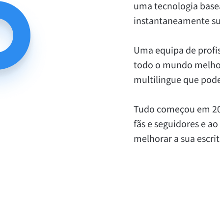
uma tecnologia basead
Safari
instantaneamente su
Opera
Uma equipa de profis
todo o mundo melhora
Para Empresas
API de Revisão
Blog
Carreiras
Ajuda
multilingue que pod
Tudo começou em 200
fãs e seguidores e a
melhorar a sua escrit