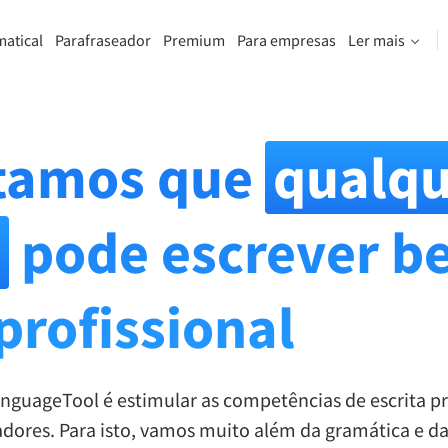
matical
Parafraseador
Premium
Para empresas
Ler mais
enta de reformulação
Descubra a versão Premium
e parafrasear qualquer frase da
Beneficie de reformulações ilimit
que preferir.
muito mais.
itamos que
qualqu
mente a ferramenta de
Desbloquear todos os recursos
raseamento
Premium
a
pode escrever b
 tom certo para o seu texto.
profissional
mentos de email
Plug-ins do office
ail
Google Docs
nguageTool é estimular as competências de escrita pr
ple Mail
Word
adores. Para isto, vamos muito além da gramática e da
underbird
Apple Pages