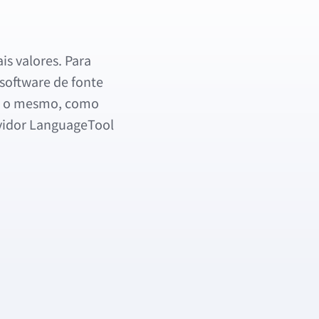
is valores. Para
 software de fonte
ara o mesmo, como
rvidor LanguageTool