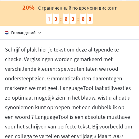
Firefox
Outlook
20
%
BETA
Google Docs
Ограниченный по времени дисконт
Прогр.
Переключить подменю
Safari
Apple Mail
1
3
0
3
0
7
:
:
Word
macOS
Больше
Opera
Thunderbird
Apple Pages
Голландский
Windows
Для компаний
LibreOffice
LanguageTool API
Schrijf of plak hier je tekst om deze al typende te
Блог
checke. Vergissingen worden gemarkeerd met
verschillende kleuren: spelvouten laten we rood
Карьера
ondersteept zien. Grammaticafouten daarentegen
Справка
markeren we met geel. LanguageTool laat stijlwesties
Конфиденциальность
zo optimaal mogelijk zien in het blauw. wist u al dat u
Условия и положения
synoniemen kunt oproepen met een dubbelklik op
Правовая информация
een woord ? LanguageTool is een absolute musthave
voor het schrijven van perfecte tekst. Bij voorbeeld om
een collega te vertellen wat er vrijdag 3 Maart 2007