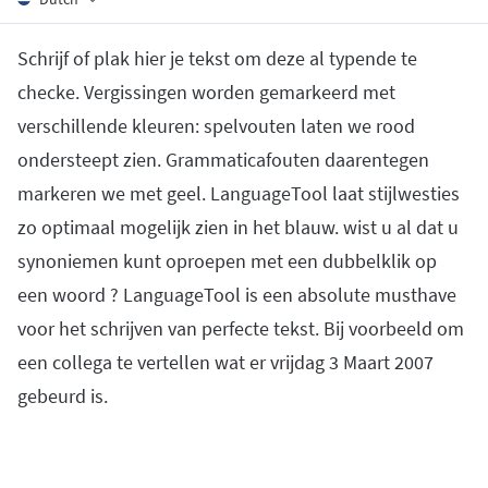
Firefox
Outlook
BETA
Google Docs
Apps
Toggle Sub Menu
Schrijf of plak hier je tekst om deze al typende te
Safari
Apple Mail
Word
macOS
More
checke. Vergissingen worden gemarkeerd met
Opera
Thunderbird
Apple Pages
Windows
verschillende kleuren: spelvouten laten we rood
For Businesses
LibreOffice
ondersteept zien. Grammaticafouten daarentegen
Proofreading API
markeren we met geel. LanguageTool laat stijlwesties
Blog
zo optimaal mogelijk zien in het blauw. wist u al dat u
Careers
synoniemen kunt oproepen met een dubbelklik op
Help
een woord ? LanguageTool is een absolute musthave
voor het schrijven van perfecte tekst. Bij voorbeeld om
Privacy
een collega te vertellen wat er vrijdag 3 Maart 2007
Terms & Conditions
gebeurd is.
Imprint