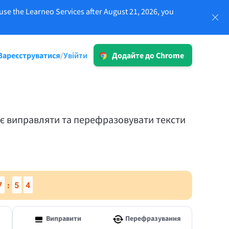
use the Learneo Services after August 21, 2026, you
Увійти
Зареєструватися
Увійти
/
Додайте до Chrome
LT для бізнесу
-20%
Ознайомтеся з нашими рішеннями,
що відповідають вимогам GDPR, для
 та
забезпечення надійної комунікації та
ає виправляти та перефразовувати тексти
послідовної природи бренду.
ії
Детальніше
7
5
3
:
Програми
Виправити
Перефразування
macOS