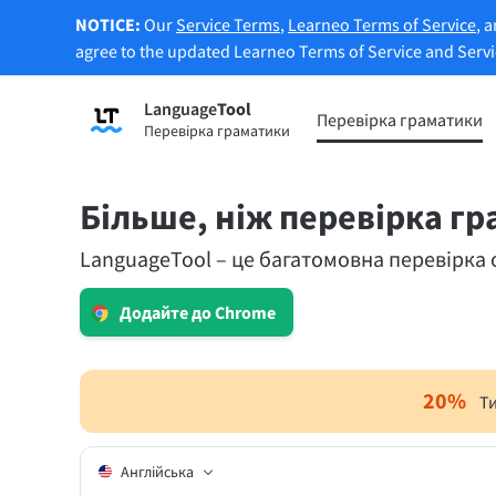
NOTICE:
Our
Service Terms
,
Learneo Terms of Service
, 
agree to the updated Learneo Terms of Service and Serv
Language
Tool
Зареєструватися
Перевірка граматики
Перевірка граматики
Перевірка граматики
Функц
Перевіряє текст на граматичні
Дозво
помилки та допомагає знайти
реченн
Більше, ніж перевірка г
правильний тон.
LanguageTool – це багатомовна перевірка 
Спроб
Спробуйте перевірку граматики
переф
Додайте до Chrome
Застосунки та розширення для браузерів
Перевіряє текст на граматичні помилки та д
20
%
Т
Розширення для браузерів
Розши
Англійська
Chrome
Gm