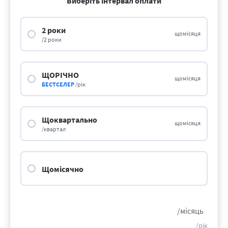
Виберіть інтервал оплати
2 роки
щомісяця
/2 роки
ЩОРІЧНО
щомісяця
БЕСТСЕЛЕР
/рік
Щоквартально
щомісяця
/квартал
Щомісячно
/місяць
/рік