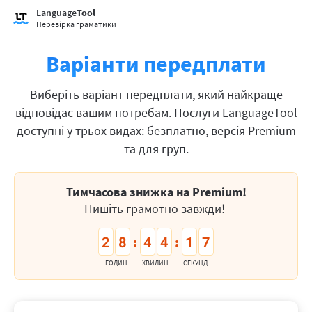
Language
Tool
Перевірка граматики
Варіанти передплати
Виберіть варіант передплати, який найкраще
відповідає вашим потребам. Послуги LanguageTool
доступні у трьох видах: безплатно, версія Premium
та для груп.
Тимчасова знижка на Premium!
Пишіть грамотно завжди!
2
8
4
4
1
6
:
:
ГОДИН
ХВИЛИН
СЕКУНД