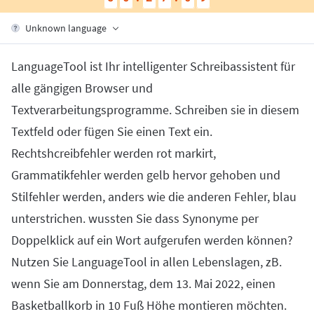
Firefox
Outlook
BETA
Google Docs
Програми
Перемкнути підменю
Unknown language
Safari
Apple Mail
Word
macOS
Більше
LanguageTool ist Ihr intelligenter Schreibassistent für
Opera
Thunderbird
Apple Pages
Windows
Для компаній
alle gängigen Browser und
LibreOffice
API
Textverarbeitungsprogramme. Schreiben sie in diesem
Textfeld oder fügen Sie einen Text ein.
Блог
Rechtshcreibfehler werden rot markirt,
Кар'єра
Grammatikfehler werden gelb hervor gehoben und
Довідка
Stilfehler werden, anders wie die anderen Fehler, blau
Конфіденційність
unterstrichen. wussten Sie dass Synonyme per
Правила та умови
Doppelklick auf ein Wort aufgerufen werden können?
Nutzen Sie LanguageTool in allen Lebenslagen, zB.
Вихідні дані
wenn Sie am Donnerstag, dem 13. Mai 2022, einen
Basketballkorb in 10 Fuß Höhe montieren möchten.