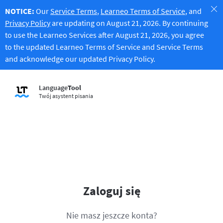
NOTICE:
Our
Service Terms
,
Learneo Terms of Service
, and
Privacy Policy
are updating on August 21, 2026. By continuing
to use the Learneo Services after August 21, 2026, you agree
to the updated Learneo Terms of Service and Service Terms
and acknowledge our updated Privacy Policy.
Language
Tool
Twój asystent pisania
Zaloguj się
Nie masz jeszcze konta?