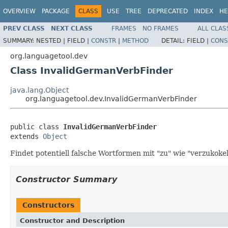
OVERVIEW
PACKAGE
CLASS
USE
TREE
DEPRECATED
INDEX
HE
PREV CLASS
NEXT CLASS
FRAMES
NO FRAMES
ALL CLAS
SUMMARY:
NESTED |
FIELD |
CONSTR
|
METHOD
DETAIL:
FIELD |
CONS
org.languagetool.dev
Class InvalidGermanVerbFinder
java.lang.Object
org.languagetool.dev.InvalidGermanVerbFinder
public class 
InvalidGermanVerbFinder
extends 
Object
Findet potentiell falsche Wortformen mit "zu" wie "verzukokel
Constructor Summary
Constructors
Constructor and Description