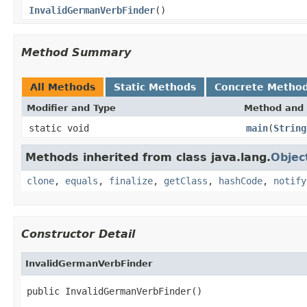
InvalidGermanVerbFinder
()
Method Summary
All Methods
Static Methods
Concrete Metho
Modifier and Type
Method and 
static void
main
(
String
Methods inherited from class java.lang.
Objec
clone
,
equals
,
finalize
,
getClass
,
hashCode
,
notify
Constructor Detail
InvalidGermanVerbFinder
public InvalidGermanVerbFinder()