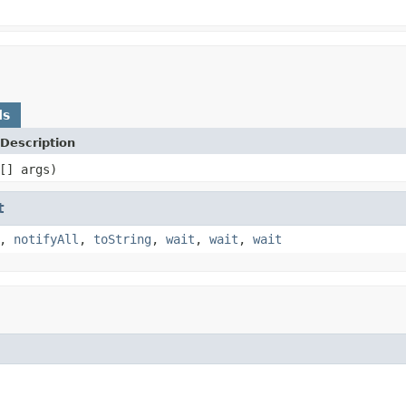
ds
Description
[] args)
t
,
notifyAll
,
toString
,
wait
,
wait
,
wait