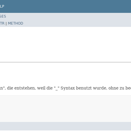
LP
SES
TR
|
METHOD
n", die entstehen, weil die "_" Syntax benutzt wurde, ohne zu bed