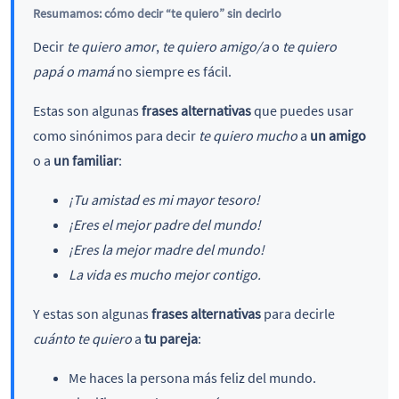
Resumamos: cómo decir “te quiero” sin decirlo
Decir
te quiero amor
,
te quiero amigo/a
o
te quiero
papá o mamá
no siempre es fácil.
Estas son algunas
frases alternativas
que puedes usar
como sinónimos para decir
te quiero mucho
a
un amigo
o a
un familiar
:
¡Tu amistad es mi mayor tesoro!
¡Eres el mejor padre del mundo!
¡Eres la mejor madre del mundo!
La vida es mucho mejor contigo.
Y estas son algunas
frases alternativas
para decirle
cuánto te quiero
a
tu pareja
:
Me haces la persona más feliz del mundo.