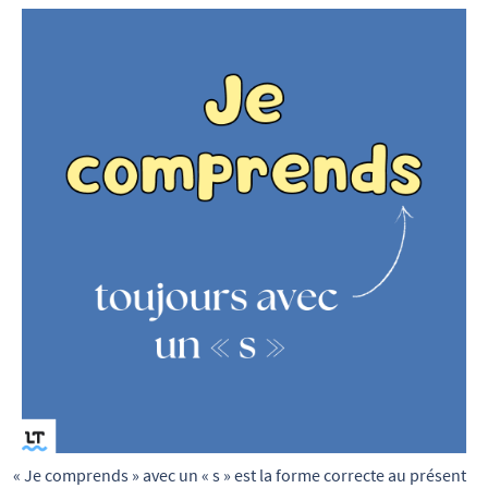
« Je comprends » avec un « s » est la forme correcte au présent 