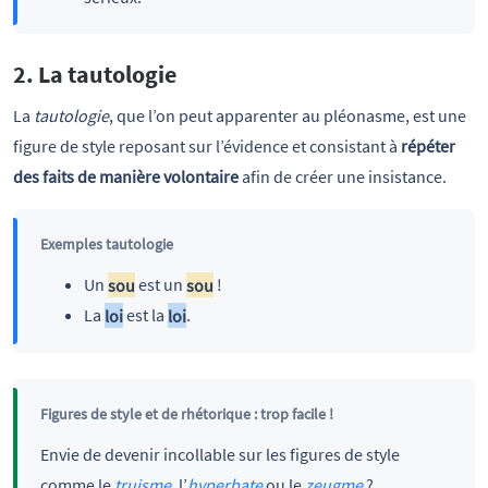
2. La tautologie
La
tautologie
, que l’on peut apparenter au pléonasme, est une
figure de style reposant sur l’évidence et consistant à
répéter
des faits de manière volontaire
afin de créer une insistance.
Exemples tautologie
Un
sou
est un
sou
!
La
loi
est la
loi
.
Figures de style et de rhétorique : trop facile !
Envie de devenir incollable sur les figures de style
comme le
truisme
, l’
hyperbate
ou le
zeugme
?