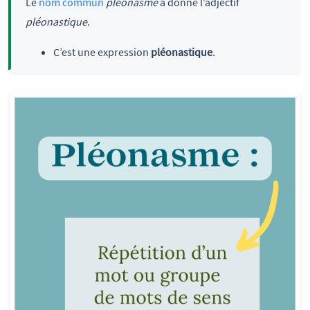
Le
nom commun
pléonasme
a donné l’adjectif
pléonastique
.
C’est une expression
pléonastique
.