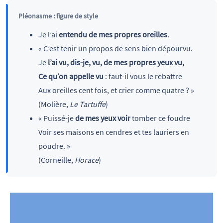
Pléonasme : figure de style
Je l’ai
entendu
de mes propres oreilles
.
« C’est tenir un propos de sens bien dépourvu.
Je
l’ai vu, dis-je, vu, de mes propres yeux vu,
Ce qu’on appelle vu
: faut-il vous le rebattre
Aux oreilles cent fois, et crier comme quatre ? »
(Molière,
Le Tartuffe
)
« Puissé-je
de mes yeux voir
tomber ce foudre
Voir ses maisons en cendres et tes lauriers en
poudre. »
(Corneille,
Horace
)