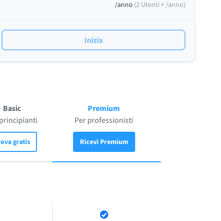
/anno
(
2
Utenti ×
/anno
)
Inizia
Basic
Premium
principianti
Per professionisti
ova gratis
Ricevi Premium