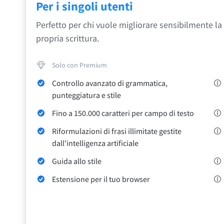
Per i singoli utenti
Safari
Perfetto per chi vuole migliorare sensibilmente la
propria scrittura.
Opera
Solo con Premium
Per le aziende
API di revisione
Blog
Opportunità di lav
Controllo avanzato di grammatica,
punteggiatura e stile
Fino a 150.000 caratteri per campo di testo
Riformulazioni di frasi illimitate gestite
dall'intelligenza artificiale
Guida allo stile
Estensione per il tuo browser