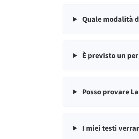
Quale modalità d
È previsto un per
Posso provare L
I miei testi verra