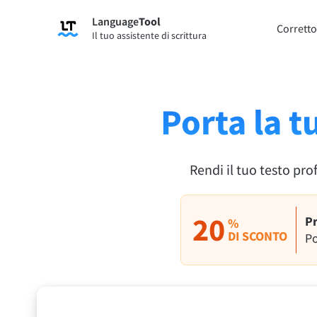
Language
Tool
Registrati
Corretto
Il tuo assistente di scrittura
Correttore di grammatica
Strume
Controlla gli errori di grammatica dei
Ti per
tuoi testi e ti aiuta a trovare il tono
secondo
corretto.
Porta la t
Prova il Correttore grammaticale
Prova 
Rendi il tuo testo pro
App e Componenti aggiuntivi
Controlla gli errori di grammatica dei tuoi testi e
20
Pr
%
DI SCONTO
Estensioni per browser
Estens
Po
Chrome
Gm
Edge
Ap
Firefox
Th