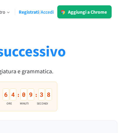
Accedi
tro
Registrati
Accedi
/
Aggiungi a Chrome
LT per Business
Esplora le nostre soluzioni conformi al
 limiti
GDPR per assicurarti una
comunicazione priva di errori e una
 successivo
voce del brand omogenea.
Leggi di più
eggiatura e grammatica.
6
4
0
9
3
7
:
:
Applicazioni
ORE
MINUTI
SECONDI
macOS
Windows