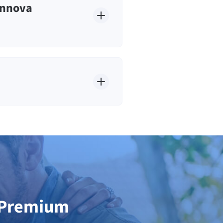
innova
l Premium