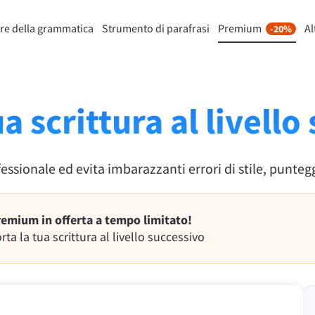
re della grammatica
Strumento di parafrasi
Premium
Al
-20%
nto di riformulazione
Scopri Premium
-20%
Per Business
mette di riformulare ogni frase
Approfitta di riformulazioni senza
 i tuoi gusti.
e molto altro.
ua scrittura al livello
Sblocca tutte le funzionalità
lo Strumento di parafrasi
Premium
fessionale ed evita imbarazzanti errori di stile, punt
 ti aiuta a trovare il tono corretto.
emium in offerta a tempo limitato!
ioni per email
Plugin per Office
rta la tua scrittura al livello successivo
ail
Google Docs
ple Mail
Word
underbird
Apple Pages