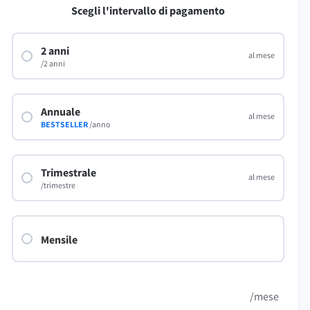
Scegli l'intervallo di pagamento
LibreOffice
2 anni
al mese
/2 anni
oro
Aiuto
Annuale
al mese
BESTSELLER
/anno
Trimestrale
al mese
/trimestre
Mensile
/mese