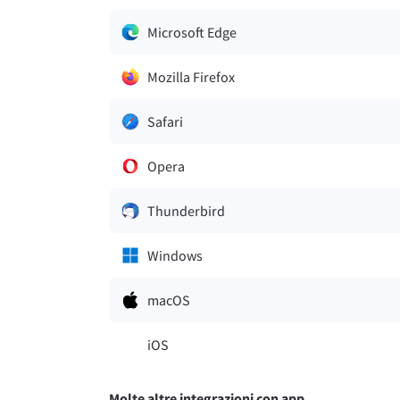
Microsoft Edge
Mozilla Firefox
Safari
Opera
Thunderbird
Windows
macOS
iOS
Molte altre integrazioni con app