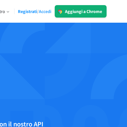
Accedi
tro
Registrati
Accedi
/
Aggiungi a Chrome
LT per Business
 limiti
Esplora le nostre soluzioni conformi al
GDPR per assicurarti una
comunicazione priva di errori e una
voce del brand omogenea.
Leggi di più
Applicazioni
macOS
Windows
on il nostro API