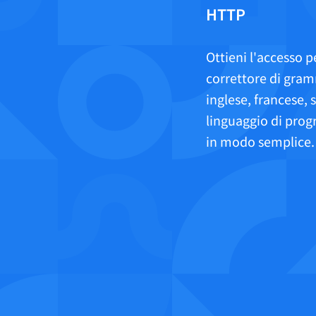
HTTP
Safari
Opera
Ottieni l'accesso p
correttore di gram
inglese, francese, 
Per le aziende
API di revisione
Blog
Opportunità di lav
linguaggio di prog
in modo semplice.