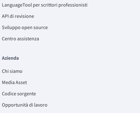
LanguageTool per scrittori professionisti
API di revisione
Sviluppo open source
Centro assistenza
Azienda
Chi siamo
Media Asset
Codice sorgente
Opportunità di lavoro
Blog
Copyright, Linee guida della community, DSA e
altre risorse legali