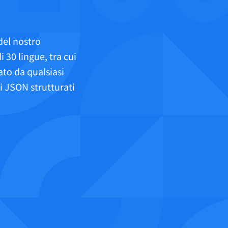
 del nostro
 30 lingue, tra cui
ato da qualsiasi
Privacy
Termini e condizioni
Imprint
i JSON strutturati