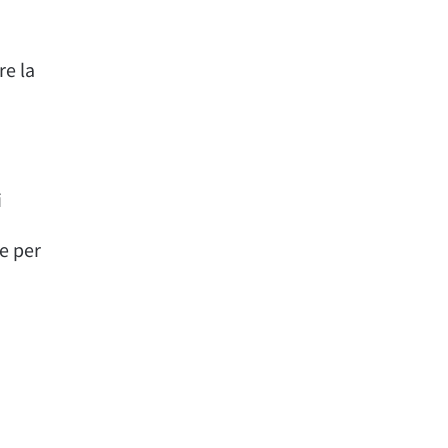
re la
i
le per