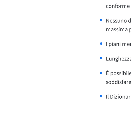
conforme 
Nessuno de
massima p
I piani me
Lunghezza 
È possibil
soddisfare
Il Diziona