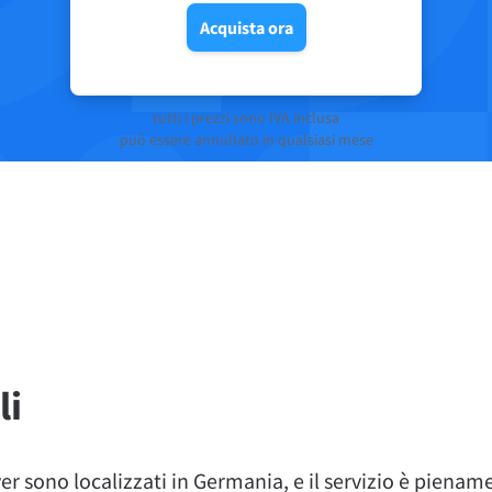
Acquista ora
tutti i prezzi sono IVA inclusa
può essere annullato in qualsiasi mese
li
rver sono localizzati in Germania, e il servizio è pienam