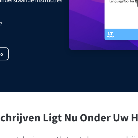
ple Mail
Word
underbird
Apple Pages
t?
LibreOffice
eo
Schrijven Ligt Nu Onder Uw 