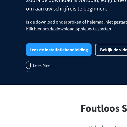
Edge
Ap
om aan uw schrijfreis te beginnen.
Firefox
Th
Is de download onderbroken of helemaal niet gestar
Klik hier om de download opnieuw te starten
Safari
Opera
Lees de installatiehandleiding
Bekijk de vid
Voor bedrijven
API voor proeflezen
Blog
Carrières
Hulp
Lees Meer
Foutloos 