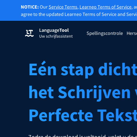
NOTICE:
Our
Service Terms
,
Learneo Terms of Service
, 
agree to the updated Learneo Terms of Service and Serv
Language
Tool
Registreren
Spellingscontrole
Hers
Uw schrijfassistent
Grammaticacontrole
Hersch
Controleert uw tekst op
Hierme
grammaticafouten en helpt de juiste
hersch
Eén stap dicht
toon te vinden.
Probeer de Spellingscontrole
Probee
het Schrijven
Extensies
Perfecte Teks
Controleert uw tekst op grammaticafouten en he
Extensies voor browsers
E-mail
Chrome
Gm
Zodra de download is voltooid, volgt u de 