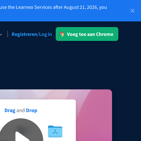
use the Learneo Services after August 21, 2026, you
Log in
Registreren
Log in
/
Voeg toe aan Chrome
LT voor ondernemingen
Verken onze GDPR-conforme
oplossingen voor foutloze
.
communicatie en een consistente
merkstem.
Lees meer
Apps
macOS