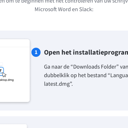
en om te beginnen met het controleren van uw schrijve
Microsoft Word en Slack:
Open het installatieprogr
Ga naar de “Downloads Folder” va
dubbelklik op het bestand “Langu
latest.dmg”.