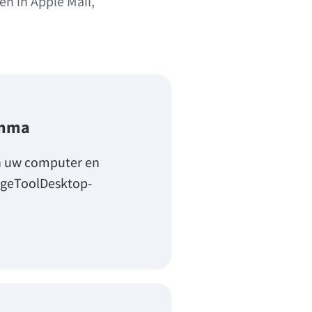
n in Apple Mail,
amma
n uw computer en
ageToolDesktop-