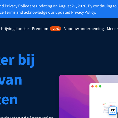
and
Privacy Policy
are updating on August 21, 2026. By continuing to 
ice Terms and acknowledge our updated Privacy Policy.
chrijvingsfunctie
Premium
Voor uw onderneming
Meer
-20%
rijvingsfunctie
Ontdek Premium
-20%
e kunt u elke zin naar wens laten
Profiteer en ontvang onbeperkte
rijven.
herschrijvingen en nog veel meer
er bij
r de Herschrijvingsfunctie
Activeer alle Premium functies
 van
ten
lpt de juiste toon te vinden.
extensies
Extensies voor kantoorsoftware
ail
Google Docs
onderstaande instructies