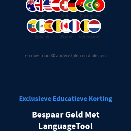
Engels
Duits
Portugees
Spaans
Frans
Nederlands
en meer dan 30 andere talen en dialecten
Exclusieve Educatieve Korting
Bespaar Geld Met
LanguageTool