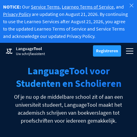
NOTICE:
Our
Service Terms
,
Learneo Terms of Service
, and
Privacy Policy
are updating on August 21, 2026. By continuing
to use the Learneo Services after August 21, 2026, you agree
to the updated Learneo Terms of Service and Service Terms
and acknowledge our updated Privacy Policy.
Probeer de Spellingscontrole
Language
Tool
Grammaticacontrole
Registreren
Controleert uw tekst op grammaticafouten en helpt de juiste toon 
Togg
Registreren
Log in
Uw schrijfassistent
Probeer de Herschrijvingsfunctie
Herschrijvingsfunctie
Hiermee kunt u elke zin naar wens laten herschrijven.
LanguageTool voor
Activeer alle Premium functies
Premium
Ontdek Premium
Profiteer en ontvang onbeperkte herschrijvingen en nog veel mee
Studenten en Scholieren
Lees meer
LT voor ondernemingen
Verken onze GDPR-conforme oplossingen voor foutloze communic
Of je nu op de middelbare school zit of aan een
Extensies
Controleert uw tekst op grammaticafouten en helpt de juiste toon t
Extensies voor browsers
universiteit studeert, LanguageTool maakt het
Submenu in- of uitschakelen
academisch schrijven van boekverslagen tot
Chrome
E-mailextensies
proefschriften voor iedereen gemakkelijk.
Submenu in- of uitschakelen
Edge
Gmail
Extensies voor kantoorsoftware
Submenu in- of uitschakelen