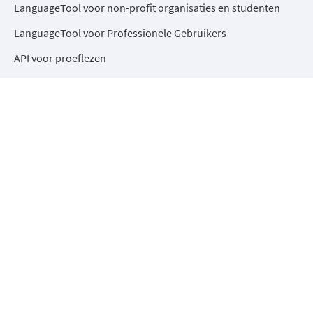
LanguageTool voor non-profit organisaties en studenten
LanguageTool voor Professionele Gebruikers
API voor proeflezen
Open source-ontwikkeling
Hulpcentrum
Bedrijf
Over ons
Media-items
Broncode
Carrières
Blog
Copyright, communityrichtlijnen, Verordening digitale