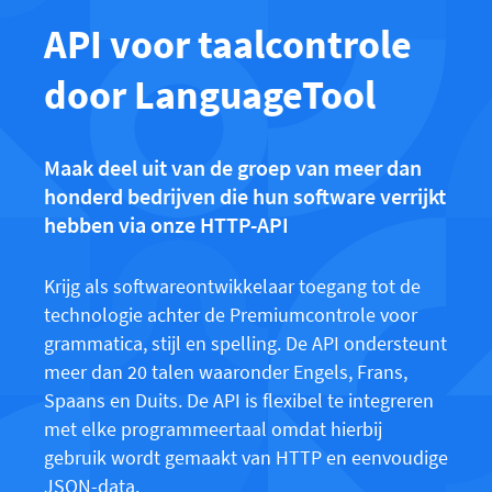
LibreOffice
API voor proeflezen
API voor taalcontrole
Blog
door LanguageTool
Carrières
Hulp
Maak deel uit van de groep van meer dan
Privacy
honderd bedrijven die hun software verrijkt
Voorwaarden
hebben via onze HTTP-API
Verantwoording
Krijg als softwareontwikkelaar toegang tot de
technologie achter de Premiumcontrole voor
grammatica, stijl en spelling. De API ondersteunt
meer dan 20 talen waaronder Engels, Frans,
Spaans en Duits. De API is flexibel te integreren
met elke programmeertaal omdat hierbij
gebruik wordt gemaakt van HTTP en eenvoudige
JSON-data.