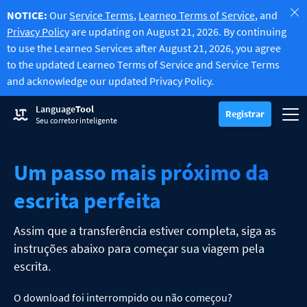
NOTICE:
Our
Service Terms
,
Learneo Terms of Service
, and
Privacy Policy
are updating on August 21, 2026. By continuing
to use the Learneo Services after August 21, 2026, you agree
to the updated Learneo Terms of Service and Service Terms
and acknowledge our updated Privacy Policy.
Experimente o verificador gramatical
Language
Tool
Corretor gramatical
Registrar
Verifica erros gramaticais e ajuda a encontrar o tom certo para seu
Alte
Registre-se
Fazer login
Seu corretor inteligente
Experimente a ferramenta de reescrita
Ferramenta de reformulação
Permite parafrasear qualquer frase da forma que preferir.
Desbloquear todos os recursos Premium
Um passo mais próximo da
Premium
-20%
Tenha acesso a parafraseamentos ilimitados e muito mais.
Descubra a versão Premium
-20%
Saiba mais
escrita perfeita
LT para empresas
Descubra nossos produtos e garanta uma comunicação impecável,
Aplicativos e extensões
Verifica erros gramaticais e ajuda a encontrar o tom certo para seu 
Assim que a transferência estiver completa, siga as
Extensões de navegador
Alternar submenu
instruções abaixo para começar sua viagem pela
Chrome
Plugins de E-mail
escrita.
Alternar submenu
Edge
Gmail
Plugins do Office
O download foi interrompido ou não começou?
Alternar submenu