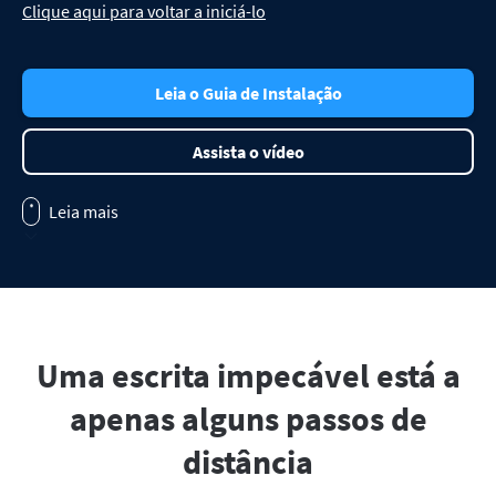
Clique aqui para voltar a iniciá-lo
Firefox
Outlook
BETA
Google Docs
Apps
Alternar submenu
Safari
Apple Mail
Word
macOS
Ler mais
Leia o Guia de Instalação
Opera
Thunderbird
Apple Pages
Windows
Para empresas
Assista o vídeo
LibreOffice
API de revisão
Blog
Leia mais
Vagas
Ajuda
Privacidade
Uma escrita impecável está a
Termos e Condições
apenas alguns passos de
Imprimir
distância