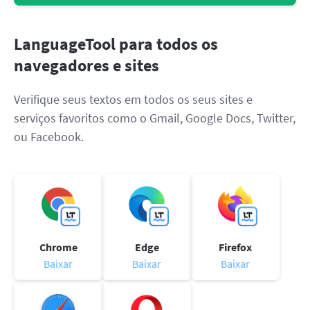
LibreOffice
API de revisão
Blog
LanguageTool para todos os
Vagas
navegadores e sites
Ajuda
Verifique seus textos em todos os seus sites e
Privacidade
serviços favoritos como o Gmail, Google Docs, Twitter,
ou Facebook.
Termos e Condições
Imprimir
Chrome
Edge
Firefox
Baixar
Baixar
Baixar