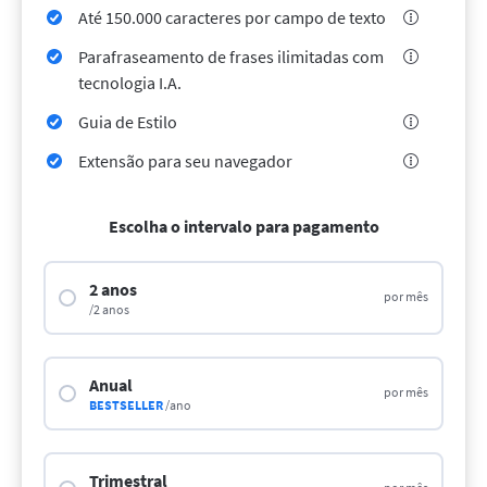
LibreOffice
API de revisão
Até 150.000 caracteres por campo de texto
Blog
Parafraseamento de frases ilimitadas com
tecnologia I.A.
Vagas
Guia de Estilo
Ajuda
Extensão para seu navegador
Privacidade
Termos e Condições
Escolha o intervalo para pagamento
Imprimir
2 anos
por mês
/2 anos
Anual
por mês
BESTSELLER
/ano
Trimestral