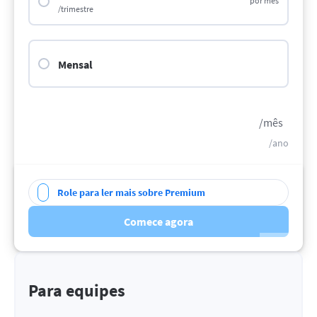
por mês
/trimestre
Mensal
/mês
/ano
Role para ler mais sobre Premium
Comece agora
Para equipes