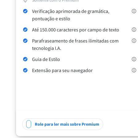
Somente com o Premium
Edge
Ap
Verificação aprimorada de gramática,
Firefox
Th
pontuação e estilo
Safari
Até 150.000 caracteres por campo de texto
Opera
Parafraseamento de frases ilimitadas com
tecnologia I.A.
Guia de Estilo
Para empresas
API de revisão
Blog
Vagas
Ajuda
Extensão para seu navegador
Role para ler mais sobre Premium