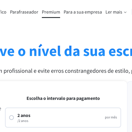
fico
Parafraseador
Premium
Para a sua empresa
Ler mais
enta de reformulação
Descubra a versão Premium
e parafrasear qualquer frase da
Tenha acesso a parafraseamento
que preferir.
ilimitados e muito mais.
ve o nível da sua esc
mente a ferramenta de
Desbloquear todos os recursos
 profissional e evite erros constrangedores de estilo
ta
Premium
Escolha o intervalo para pagamento
 tom certo para seu texto.
e
s de E-mail
Plugins do Office
2 anos
por mês
/2 anos
ail
Google Docs