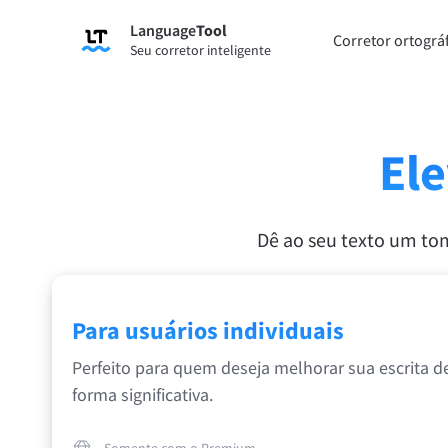
Language
Tool
Registre-se
Corretor ortográ
Seu corretor inteligente
Corretor gramatical
Ferram
Verifica erros gramaticais e ajuda a
Permit
encontrar o tom certo para seu texto.
forma 
Ele
Experi
Experimente o verificador gramatical
Dê ao seu texto um tom
reescri
Aplicativos e extensões
Para usuários individuais
Verifica erros gramaticais e ajuda a encontrar o
Perfeito para quem deseja melhorar sua escrita d
Extensões de navegador
Plugin
forma significativa.
Chrome
Gm