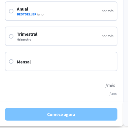
ple Mail
Word
Anual
por mês
underbird
Apple Pages
BESTSELLER
/ano
LibreOffice
Trimestral
por mês
/trimestre
Mensal
/mês
/ano
Comece agora