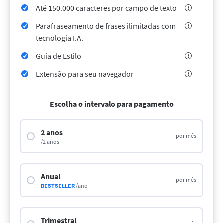
LibreOffice
API de revisão
Até 150.000 caracteres por campo de texto
Blog
Parafraseamento de frases ilimitadas com
tecnologia I.A.
Vagas
Guia de Estilo
Ajuda
Extensão para seu navegador
Privacidade
Termos e Condições
Escolha o intervalo para pagamento
Imprimir
2 anos
por mês
/2 anos
Anual
por mês
BESTSELLER
/ano
Trimestral