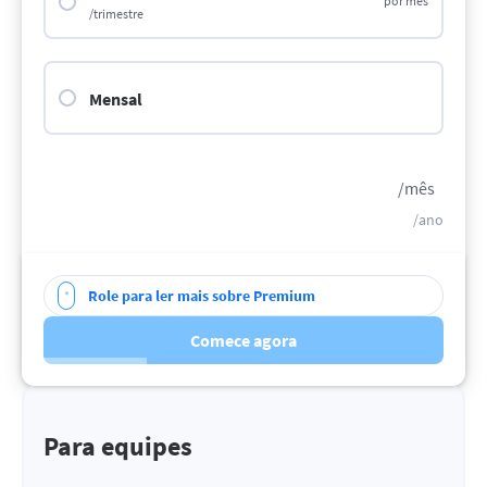
por mês
/trimestre
Mensal
/mês
/ano
Role para ler mais sobre Premium
Comece agora
Para equipes