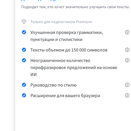
Firefox
Th
Подходит тем, кто хочет значительно улучшить свои тексты.
Safari
Только для подписчиков Premium
Opera
Улучшенная проверка грамматики,
пунктуации и стилистики
Тексты объемом до 150 000 символов
Для компаний
LanguageTool API
Блог
Карьера
Спра
Неограниченное количество
перефразировок предложений на основе
ИИ
Руководство по стилю
Расширение для вашего браузера