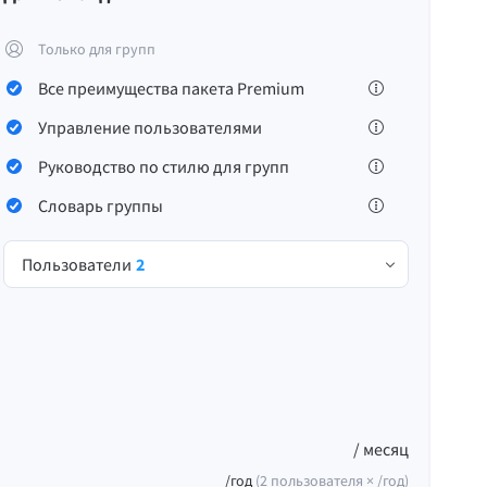
Только для групп
Все преимущества пакета Premium
Управление пользователями
Руководство по стилю для групп
ьность
Условия и положения
Правовая информация
Словарь группы
Пользователи
2
/ месяц
/год
(
2
пользователя ×
/год
)