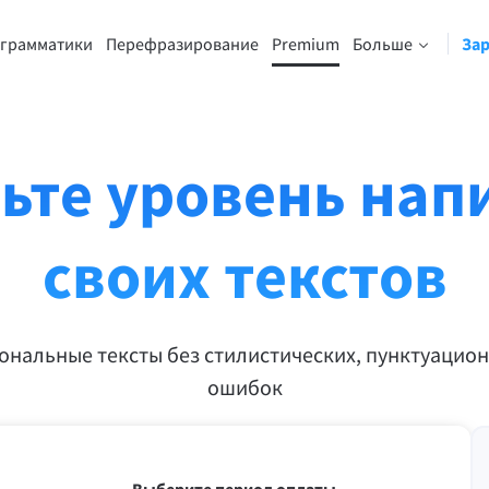
 грамматики
Перефразирование
Premium
Больше
Зар
ия перефразирования
Откройте для себя Премиум
Для бизнеса
ляет перефразировать любое
Воспользуйтесь неограниченн
ожение в соответствии с
количеством переформулиров
и предпочтениями.
другими возможностями.
ьте уровень нап
буйте функцию
Разблокировать все Премиаль
разирования
функции
своих текстов
х ошибок и помогает найти правильный тон.
нальные тексты без стилистических, пунктуацио
ошибок
рения для почты
Плагины для Office
ail
Google Docs
ple Mail
Word