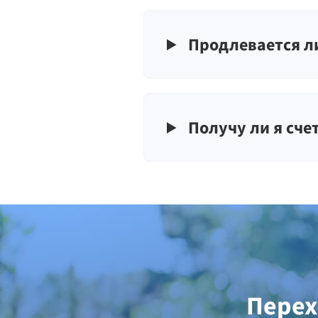
Продлевается л
Получу ли я сче
Перех