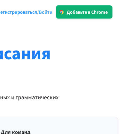
Войти
егистрироваться
Войти
/
Добавьте в Chrome
LT для бизнеса
ым
Ознакомьтесь с нашими решениями,
ок и
отвечающие требованиям GDPR, для
обеспечения надежной
исания
коммуникации и последовательной
ные
природы бренда.
Детальнее
нных и грамматических
Прогр.
macOS
Windows
Для команд