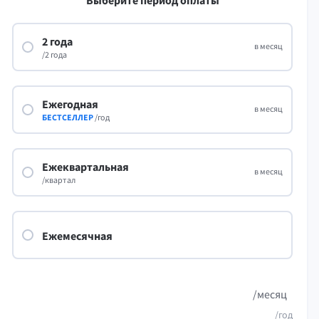
Выберите период оплаты
underbird
Apple Pages
2 года
LibreOffice
в месяц
/2 года
Ежегодная
в месяц
БЕСТСЕЛЛЕР
/год
вка
Конфиденциал
Ежеквартальная
в месяц
/квартал
Ежемесячная
/месяц
/год