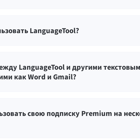
ьзовать LanguageTool?
ежду LanguageTool и другими текстовы
ими как Word и Gmail?
зовать свою подписку Premium на нес