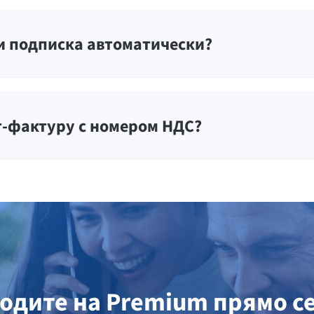
и подписка автоматически?
т-фактуру с номером НДС?
одите на Premium прямо с