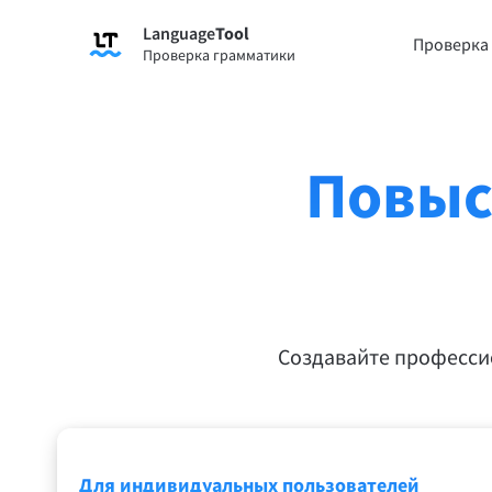
Language
Tool
Зарегистрироваться
Проверка
Проверка грамматики
Проверка грамматики
Функц
Проверяет текст на наличие
Позво
грамматических ошибок и помогает
предл
найти правильный тон.
вашим
Повыс
Попро
Попробуйте проверку грамматики
переф
Приложения и расширения для браузеров
Проверяет текст на наличие грамматически
Создавайте профессио
Расширения для браузера
Расши
Chrome
Gm
Edge
Ap
Для индивидуальных пользователей