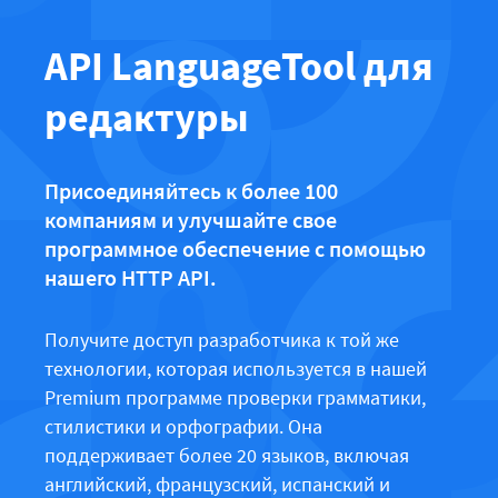
LibreOffice
LanguageTool API
API LanguageTool для
Блог
Карьера
редактуры
Справка
Конфиденциальность
Присоединяйтесь к более 100
компаниям и улучшайте свое
Условия и положения
программное обеспечение с помощью
Правовая информация
нашего HTTP API.
Получите доступ разработчика к той же
технологии, которая используется в нашей
Premium программе проверки грамматики,
стилистики и орфографии. Она
поддерживает более 20 языков, включая
английский, французский, испанский и