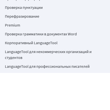
Проверка пунктуации
Перефразирование
Premium
Проверка грамматики в документах Word
Корпоративный LanguageTool
LanguageTool для некоммерческих организаций и
студентов
LanguageTool для профессиональных писателей
LanguageTool API
Разработка с открытым исходным кодом
Справочный центр
Компания