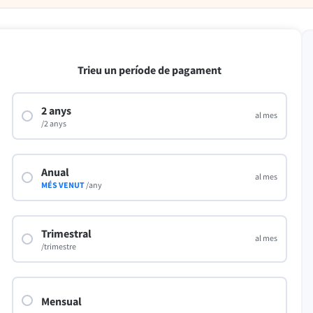
LibreOffice
Trieu un període de pagament
ats laborals
Ajuda
2 anys
al mes
/2 anys
Anual
al mes
MÉS VENUT
/any
Trimestral
al mes
/trimestre
Mensual