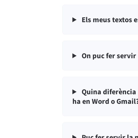
Els meus textos 
On puc fer servi
Quina diferència 
ha en Word o Gmail
Puc fer servir la