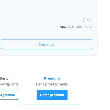
/ mes
/any
(
2
Usuaris ×
/any
)
Comença
Basic
Premium
principiants
Per a professionals
a gratuïta
Obtén prèmium