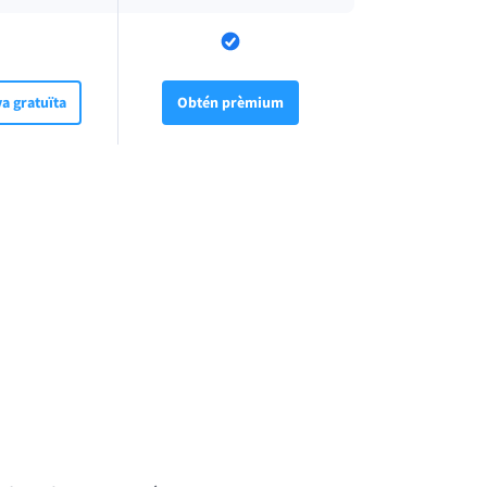
a gratuïta
Obtén prèmium