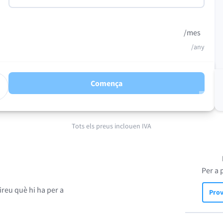
/mes
/any
Comença
Tots els preus inclouen IVA
Per a 
reu què hi ha per a
Prov