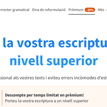
rrector gramatical
Eina de reformulació
Prèmium
Més
-20%
e reformulació
Descobriu Prèmium
-20%
Per a l'empresa
met parafrasejar qualsevol frase
Beneficieu-vos de paràfrasis sens
re gust.
i molt més.
la vostra escript
l'eina de reformulació
Obteniu totes les funcions prèm
nivell superior
a a trobar el to adequat.
onal als vostres texts i eviteu errors incòmodes d’est
ments de correu electrònic
Complements d’Office
ail
Google Docs
Descompte per temps limitat en prèmium!
ple Mail
Word
Porteu la vostra escriptura a un nivell superior
underbird
Apple Pages