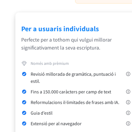
Safari
Opera
Per a usuaris individuals
Perfecte per a tothom qui vulgui millorar
Per a empreses
Per a desenvolupadors
Blog
Oportunit
significativament la seva escriptura.
Només amb prèmium
Revisió millorada de gramàtica, puntuació i
estil.
Fins a 150.000 caràcters per camp de text
Reformulacions il·limitades de frases amb IA.
Guia d’estil
Extensió per al navegador