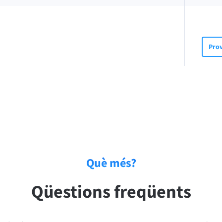
Prov
Què més?
Qüestions freqüents