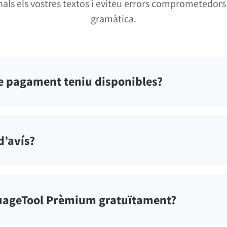
als els vostres textos i eviteu errors comprometedors d
gramàtica.
 pagament teniu disponibles?
d’avís?
uageTool Prèmium gratuïtament?