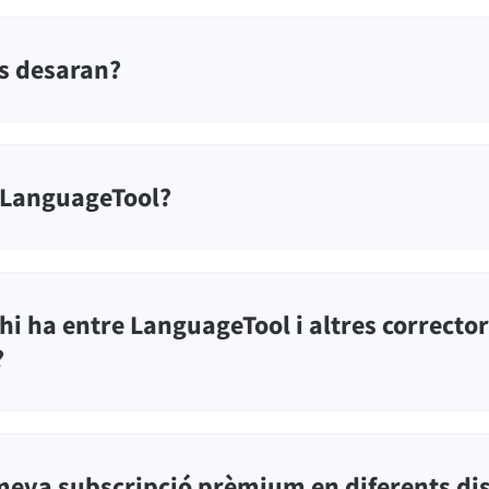
es desaran?
r LanguageTool?
hi ha entre LanguageTool i altres corrector
?
 meva subscripció prèmium en diferents di