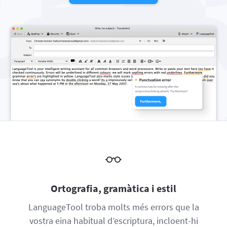
Firefox
Outlook
BETA
Google Docs
Aplicacions
Obre o tanca el submenú
Safari
Apple Mail
Word
macOS
Més
Opera
Thunderbird
Apple Pages
Windows
Per a empreses
LibreOffice
Per a desenvolupadors
Blog
Oportunitats laborals
Ajuda
Privacitat
Termes i condicions
Ortografia, gramàtica i estil
Crèdits
LanguageTool troba molts més errors que la
vostra eina habitual d’escriptura, incloent-hi