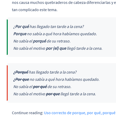
nos causa muchos quebraderos de cabeza diferenciarlas y e
tan complicado este tema.
¿
Por qué
has llegado tan tarde a la cena?
Porque
no sabía a qué hora habíamos quedado.
No sabía el
porqué
de su retraso.
No sabía el motivo
por (el) que
llegó tarde a la cena.
¿
Porqué
has llegado tarde a la cena?
¿
Por que
no sabía a qué hora habíamos quedado.
No sabía el
por qué
de su retraso.
No sabía el motivo
por que
llegó tarde a la cena.
Continue reading:
Uso correcto de porque, por qué, porqué