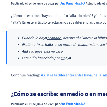
Publicado el 14 de junio de 2025 por
Ana Fernández, MA
Actualizado el 9
¿Cómo se escribe: “haya ido bien” o “alla ido bien”? ¿Cuáles s
“allá”? En este artículo te aclaramos sus diferencias y uso 
Cuando lo
haya
acabado
, devolveré el libro a la bibli
El alimento
se
halla
en su punto de maduración exact
Allá
a lo lejos
está mi casa.
Este niño fue criado por
su
aya
.
Continue reading:
¿Cuál es la diferencia entre haya, halla, a
¿Cómo se escribe: enmedio o en me
Publicado el 14 de junio de 2025 por
Ana Fernández, MA