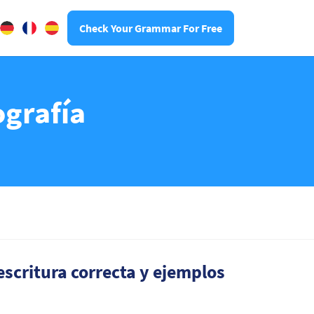
Check Your Grammar For Free
ografía
scritura correcta y ejemplos