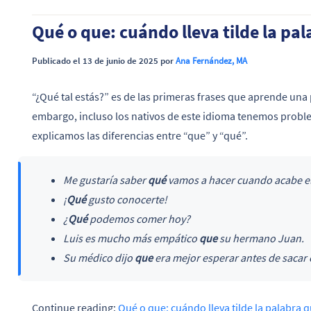
Qué o que: cuándo lleva tilde la pa
Publicado el 13 de junio de 2025 por
Ana Fernández, MA
“¿Qué tal estás?” es de las primeras frases que aprende un
embargo, incluso los nativos de este idioma tenemos problem
explicamos las diferencias entre “que” y “qué”.
Me gustaría saber
qué
vamos a hacer cuando acabe el
¡
Qué
gusto conocerte!
¿
Qué
podemos comer hoy?
Luis es mucho más empático
que
su hermano Juan.
Su médico dijo
que
era mejor esperar antes de sacar 
Continue reading:
Qué o que: cuándo lleva tilde la palabra 