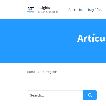
Insights
Corrector ortográfico
by
Language
Tool
Artícu
Home
Ortografía