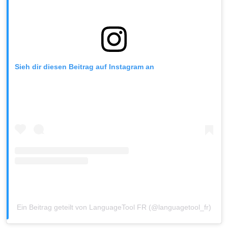
Sieh dir diesen Beitrag auf Instagram an
Ein Beitrag geteilt von LanguageTool FR (@languagetool_fr)