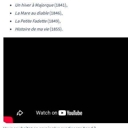
Un hiver à Majorque
(1841),
La Mare au diable
(1846),
La Petite Fadette
(1849),
Histoire de ma vie
(1855).