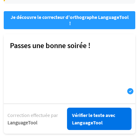
Je découvre le correcteur d’orthographe LanguageTool
!
Correction effectuée par
Vérifier le texte avec
LanguageTool
LanguageTool