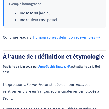
Exemple homographe
une
rose
du jardin,
une couleur
rose
pastel.
Continue reading:
Homographes : définition et exemples
À l’aune de : définition et étymologie
Publié le 16 juin 2025 par
Anne-Sophie Tautou, MA
Actualisé le 23 juillet
2025
L’expression
à l’aune de,
constituée du nom
aune
, est
relativement rare en français et principalement employée à
l’écrit.
L’
aune
était jadis une unité de mesure utilisée en guise de