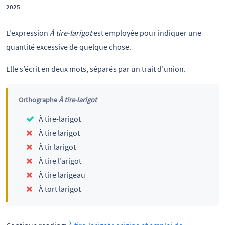
2025
L’expression
À tire-larigot
est employée pour indiquer une
quantité excessive de quelque chose.
Elle s’écrit en deux mots, séparés par un trait d’union.
Orthographe
À tire-larigot
À tire-larigot
À tire larigot
À tir larigot
À tire l’arigot
À tire larigeau
À tort larigot