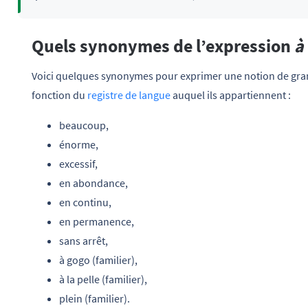
Quels synonymes de l’expression
à 
Voici quelques synonymes pour exprimer une notion de grand
fonction du
registre de langue
auquel ils appartiennent :
beaucoup,
énorme,
excessif,
en abondance,
en continu,
en permanence,
sans arrêt,
à gogo (familier),
à la pelle (familier),
plein (familier).