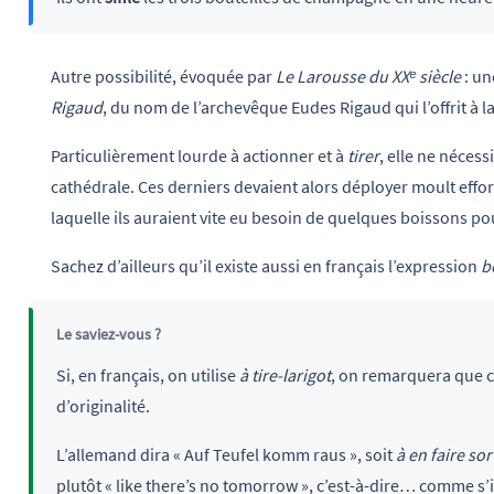
Autre possibilité, évoquée par
Le Larousse du XXᵉ siècle
: un
Rigaud
, du nom de l’archevêque Eudes Rigaud qui l’offrit à la 
Particulièrement lourde à actionner et à
tirer
,
elle ne nécess
cathédrale. Ces derniers devaient alors déployer moult effor
laquelle ils auraient vite eu besoin de quelques boissons pour
Sachez d’ailleurs qu’il existe aussi en français l’expression
b
Le saviez-vous ?
Si, en français, on utilise
à tire-larigot
, on remarquera que ce
d’originalité.
L’allemand dira « Auf Teufel komm raus », soit
à en faire sor
plutôt « like there’s no tomorrow », c’est-à-dire… comme s’i