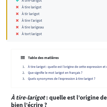
À tire-larigot
À tire larigot
À tir larigot
À tire l’arigot
À tire larigeau
À tort larigot
Table des matières
À tire-larigot : quelle est l’origine de cette expression e
Que signifie le mot larigot en français ?
Quels synonymes de l’expression à tire-larigot ?
À tire-larigot
: quelle est l’origine 
bien l’écrire ?