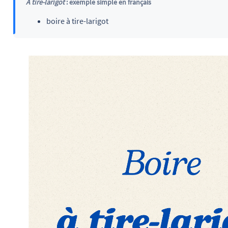
À tire-larigot
: exemple simple en français
boire à tire-larigot