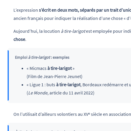
L’expression
s’écrit en deux mots, séparés par un trait d’uni
ancien français pour indiquer la réalisation d’une chose « d’u
Aujourd’hui, la locution
à tire-larigot
est employée pour ind
chose
.
Emploi
à tire-larigot
: exemples
« Micmacs
à tire-larigot
»
(Film de Jean-Pierre Jeunet)
« Ligue 1 : buts
à tire-larigot
, Bordeaux redémarre et 
(
Le Monde
, article du 11 avril 2022)
On l’utilisait d’ailleurs volontiers au XVᵉ siècle en associatio