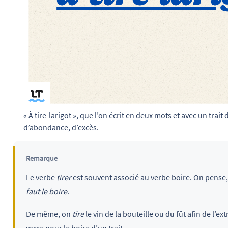
« À tire-larigot », que l’on écrit en deux mots et avec un trait
d’abondance, d’excès.
Remarque
Le verbe
tirer
est souvent associé au verbe boire. On pense
faut le boire
.
De même, on
tire
le vin de la bouteille ou du fût afin de l’e
verre pour le boire d’un trait.