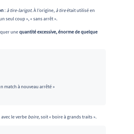
on
:
à tire-larigot.
À l’origine,
à tire
était utilisé en
n seul coup », « sans arrêt ».
iquer une
quantité excessive, énorme de quelque
un match à nouveau arrêté »
n avec le verbe
boire,
soit « boire à grands traits ».