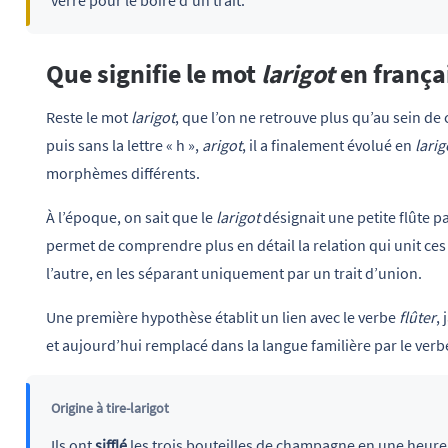
Que signifie le mot
larigot
en frança
Reste le mot
larigot
, que l’on ne retrouve plus qu’au sein d
puis sans la lettre « h »,
arigot
, il a finalement évolué en
larig
morphèmes différents.
À l’époque, on sait que le
larigot
désignait une petite flûte p
permet de comprendre plus en détail la relation qui unit ces
l’autre, en les séparant uniquement par un trait d’union.
Une première hypothèse établit un lien avec le verbe
flûter
,
et aujourd’hui remplacé dans la langue familière par le ver
Origine à tire-larigot
Ils ont
sifflé
les trois bouteilles de champagne en une heure