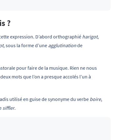
is ?
e cette expression. D’abord orthographié
harigot
,
ot
, sous la forme d’une
agglutination
de
astorale pour faire de la musique. Rien ne nous
 deux mots que l’on a presque accolés l’un à
 jadis utilisé en guise de synonyme du verbe
boire
,
be
siffler
.
.