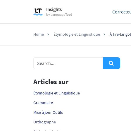
Insights
Correcte
by
Language
Tool
Home
Étymologie et Linguistique
À tire-larigo
Articles sur
Étymologie et Linguistique
Grammaire
Mise à jour Outils
Orthographe