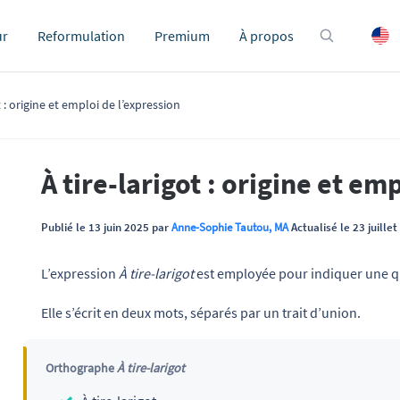
ur
Reformulation
Premium
À propos
t : origine et emploi de l’expression
À tire-larigot : origine et em
Publié le 13 juin 2025 par
Anne-Sophie Tautou, MA
Actualisé le 23 juille
L’expression
À tire-larigot
est employée pour indiquer une q
Elle s’écrit en deux mots, séparés par un trait d’union.
Orthographe
À tire-larigot